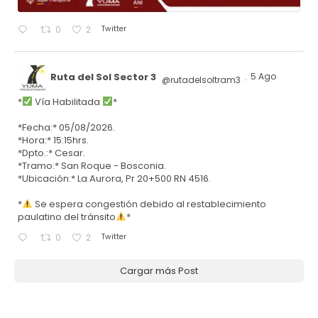
Twitter
0
2
Ruta del Sol Sector 3
5 Ago
@rutadelsoltram3
·
*
Vía Habilitada
*
*Fecha:* 05/08/2026.
*Hora:* 15:15hrs.
*Dpto.:* Cesar.
*Tramo:* San Roque - Bosconia.
*Ubicación:* La Aurora, Pr 20+500 RN 4516.
*
Se espera congestión debido al restablecimiento
paulatino del tránsito
*
Twitter
0
2
Cargar más Post