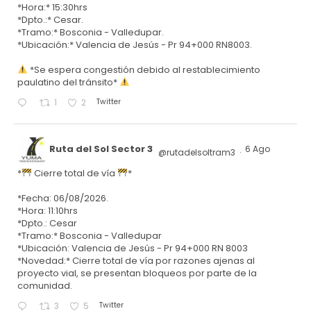
*Hora:* 15:30hrs
*Dpto.:* Cesar.
*Tramo:* Bosconia - Valledupar.
*Ubicación:* Valencia de Jesús - Pr 94+000 RN8003.
*Se espera congestión debido al restablecimiento
paulatino del tránsito*
Twitter
1
2
Ruta del Sol Sector 3
6 Ago
@rutadelsoltram3
·
*
Cierre total de vía
*
*Fecha: 06/08/2026.
*Hora: 11:10hrs
*Dpto.: Cesar
*Tramo:* Bosconia - Valledupar
*Ubicación: Valencia de Jesús - Pr 94+000 RN 8003
*Novedad:* Cierre total de vía por razones ajenas al
proyecto vial, se presentan bloqueos por parte de la
comunidad.
Twitter
3
5