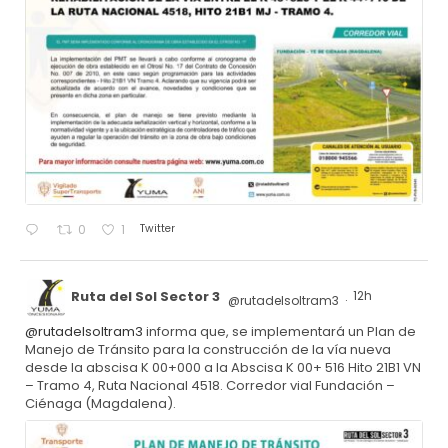
Twitter
0
1
Ruta del Sol Sector 3
12h
@rutadelsoltram3
·
@rutadelsoltram3
informa que, se implementará un Plan de
Manejo de Tránsito para la construcción de la vía nueva
desde la abscisa K 00+000 a la Abscisa K 00+ 516 Hito 21B1 VN
– Tramo 4, Ruta Nacional 4518. Corredor vial Fundación –
Ciénaga (Magdalena).