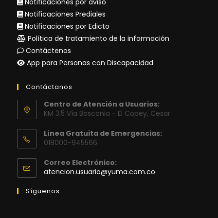
Notificaciones por aviso
Notificaciones Prediales
Notificaciones por Edicto
Política de tratamiento de la información
Contáctenos
App para Personas con Discapacidad
Contáctanos
Centro de Atención a Usuarios:
KM 3.5 Vía Bosconia - El Copey, Cesar
Línea Gratuita de Emergencias:
018000-945566
Correo Electrónico:
Se
atencion.usuario@yuma.com.co
abre
en
Síguenos
tu
aplicación