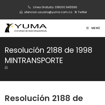
Ir
Línea Gratuita:
018000 945566
al
atencion.usuario@yuma.com.co
Twitter
contenido
MENÚ
Resolución 2188 de 1998
MINTRANSPORTE
Resolución 2188 de