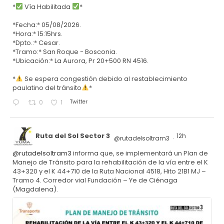
*
Vía Habilitada
*
*Fecha:* 05/08/2026.
*Hora:* 15:15hrs.
*Dpto.:* Cesar.
*Tramo:* San Roque - Bosconia.
*Ubicación:* La Aurora, Pr 20+500 RN 4516.
*
Se espera congestión debido al restablecimiento
paulatino del tránsito
*
Twitter
0
1
Ruta del Sol Sector 3
12h
@rutadelsoltram3
·
@rutadelsoltram3
informa que, se implementará un Plan de
Manejo de Tránsito para la rehabilitación de la vía entre el K
43+320 y el K 44+710 de la Ruta Nacional 4518, Hito 21B1 MJ –
Tramo 4. Corredor vial Fundación – Ye de Ciénaga
(Magdalena).