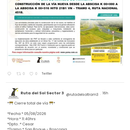
Twitter
0
0
Ruta del Sol Sector 3
16h
@rutadelsoltram3
·
*
Cierre total de vía
*
*Fecha:* 05/08/2026
*Hora:* 11:40hrs
*Dpto.:* Cesar
*Tramo:* San Roque - Bosconia.