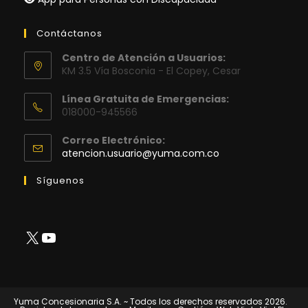
Contáctanos
Centro de Atención a Usuarios:
KM 3.5 Vía Bosconia - El Copey, Cesar
Línea Gratuita de Emergencias:
018000-945566
Correo Electrónico:
Se
atencion.usuario@yuma.com.co
abre
en
Síguenos
tu
aplicación
X
YouTube
Yuma Concesionaria S.A. ~ Todos los derechos reservados 2026.