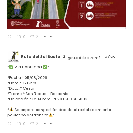
Twitter
0
2
Ruta del Sol Sector 3
5 Ago
@rutadelsoltram3
·
*
Vía Habilitada
*
*Fecha:* 05/08/2026.
*Hora:* 15:15hrs.
*Dpto.:* Cesar.
*Tramo:* San Roque - Bosconia.
*Ubicación:* La Aurora, Pr 20+500 RN 4516.
*
Se espera congestión debido al restablecimiento
paulatino del tránsito
*
Twitter
0
2