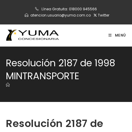
Ir
Línea Gratuita:
018000 945566
al
atencion.usuario@yuma.com.co
Twitter
contenido
MENÚ
Resolución 2187 de 1998
MINTRANSPORTE
Resolución 2187 de