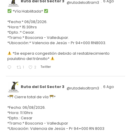
Ruta del Sol Sector 3
6 Ago
@rutadelsoltram3
·
*Vía Habilitada*
*Fecha:* 06/08/2026.
*Hora:* 15:30hrs
*Dpto.:* Cesar.
*Tramo:* Bosconia - Valledupar.
*Ubicación:* Valencia de Jesús - Pr 94+000 RN8003.
*Se espera congestión debido al restablecimiento
paulatino del tránsito*
Twitter
1
2
Ruta del Sol Sector 3
6 Ago
@rutadelsoltram3
·
*
Cierre total de vía
*
*Fecha: 06/08/2026.
*Hora: 11:10hrs
*Dpto.: Cesar
*Tramo:* Bosconia - Valledupar
*Ubicación: Valencia de Jesús - Pr 94+000 RN 8003