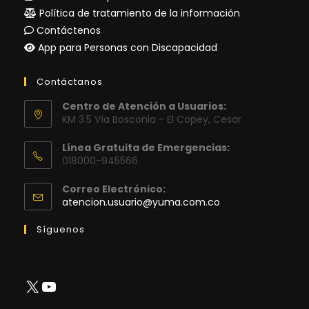
Política de tratamiento de la información
Contáctenos
App para Personas con Discapacidad
Contáctanos
Centro de Atención a Usuarios:
KM 3.5 Vía Bosconia - El Copey, Cesar
Línea Gratuita de Emergencias:
018000-945566
Correo Electrónico:
Se
atencion.usuario@yuma.com.co
abre
en
Síguenos
tu
aplicación
X
YouTube