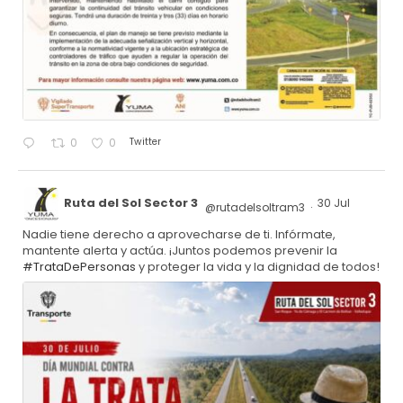
Twitter
0
0
Ruta del Sol Sector 3
30 Jul
@rutadelsoltram3
·
Nadie tiene derecho a aprovecharse de ti. Infórmate,
mantente alerta y actúa. ¡Juntos podemos prevenir la
#TrataDePersonas
y proteger la vida y la dignidad de todos!