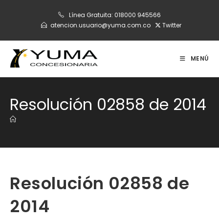
Ir
Línea Gratuita:
018000 945566
al
atencion.usuario@yuma.com.co
Twitter
contenido
MENÚ
Resolución 02858 de 2014
Resolución 02858 de
2014