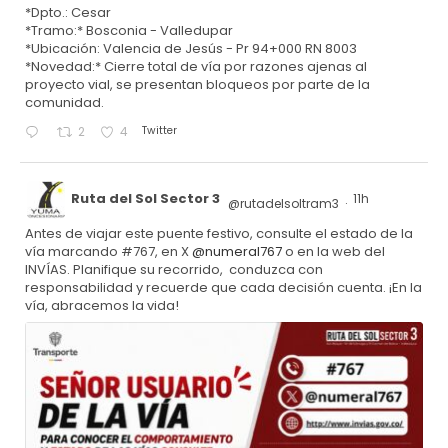
*Dpto.: Cesar
*Tramo:* Bosconia - Valledupar
*Ubicación: Valencia de Jesús - Pr 94+000 RN 8003
*Novedad:* Cierre total de vía por razones ajenas al
proyecto vial, se presentan bloqueos por parte de la
comunidad.
Twitter
2
4
Ruta del Sol Sector 3
11h
@rutadelsoltram3
·
Antes de viajar este puente festivo, consulte el estado de la
vía marcando #767, en X
@numeral767
o en la web del
INVÍAS. Planifique su recorrido, conduzca con
responsabilidad y recuerde que cada decisión cuenta. ¡En la
vía, abracemos la vida!