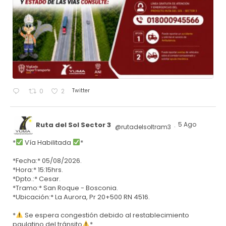
Twitter
0
2
Ruta del Sol Sector 3
5 Ago
@rutadelsoltram3
·
*
Vía Habilitada
*
*Fecha:* 05/08/2026.
*Hora:* 15:15hrs.
*Dpto.:* Cesar.
*Tramo:* San Roque - Bosconia.
*Ubicación:* La Aurora, Pr 20+500 RN 4516.
*
Se espera congestión debido al restablecimiento
paulatino del tránsito
*