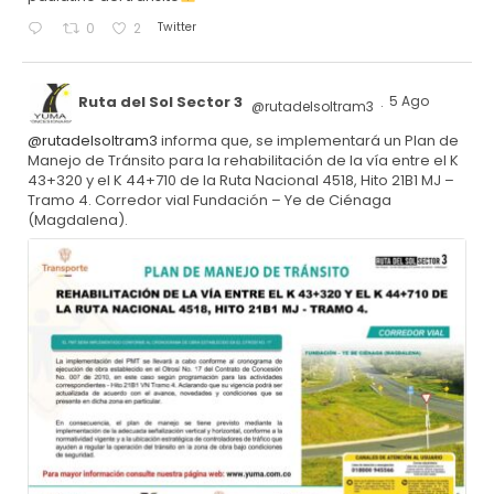
Twitter
0
2
Ruta del Sol Sector 3
5 Ago
@rutadelsoltram3
·
@rutadelsoltram3
informa que, se implementará un Plan de
Manejo de Tránsito para la rehabilitación de la vía entre el K
43+320 y el K 44+710 de la Ruta Nacional 4518, Hito 21B1 MJ –
Tramo 4. Corredor vial Fundación – Ye de Ciénaga
(Magdalena).