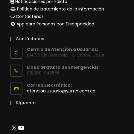
Notificaciones por Edicto
Política de tratamiento de la información
Contáctenos
App para Personas con Discapacidad
Contáctanos
Centro de Atención a Usuarios:
KM 3.5 Vía Bosconia - El Copey, Cesar
Línea Gratuita de Emergencias:
018000-945566
Correo Electrónico:
Se
atencion.usuario@yuma.com.co
abre
en
Síguenos
tu
aplicación
X
YouTube