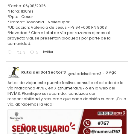
*Fecha: 06/08/2026.
*Hora: 11:10hrs
*Dpto.: Cesar
*Tramo:* Bosconia - Valledupar
*Ubicación: Valencia de Jesús - Pr 94+000 RN 8003
*Novedad:* Cierre total de vía por razones ajenas al
proyecto vial, se presentan bloqueos por parte de la
comunidad.
Twitter
3
5
Ruta del Sol Sector 3
6 Ago
@rutadelsoltram3
·
Antes de viajar este puente festivo, consulte el estado de la
vía marcando #767, en X
@numeral767
o en la web del
INVÍAS. Planifique su recorrido, conduzca con
responsabilidad y recuerde que cada decisión cuenta. ¡En la
vía, abracemos la vida!