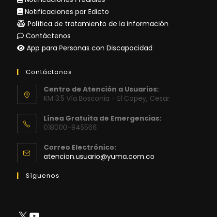
Notificaciones por Edicto
Política de tratamiento de la información
Contáctenos
App para Personas con Discapacidad
Contáctanos
Centro de Atención a Usuarios:
KM 3.5 Vía Bosconia - El Copey, Cesar
Línea Gratuita de Emergencias:
018000-945566
Correo Electrónico:
Se
atencion.usuario@yuma.com.co
abre
en
Síguenos
tu
aplicación
X
YouTube