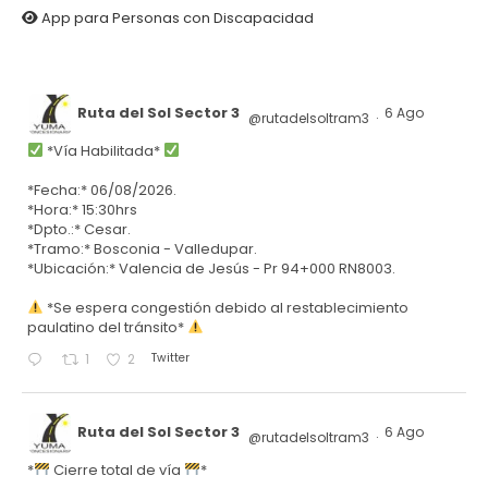
App para Personas con Discapacidad
Ruta del Sol Sector 3
6 Ago
@rutadelsoltram3
·
*Vía Habilitada*
*Fecha:* 06/08/2026.
*Hora:* 15:30hrs
*Dpto.:* Cesar.
*Tramo:* Bosconia - Valledupar.
*Ubicación:* Valencia de Jesús - Pr 94+000 RN8003.
*Se espera congestión debido al restablecimiento
paulatino del tránsito*
Twitter
1
2
Ruta del Sol Sector 3
6 Ago
@rutadelsoltram3
·
*
Cierre total de vía
*