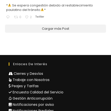
*
Se espera congestión debido al restablecimiento
paulatino del tránsito
*
Twitter
0
2
Cargar más Post
Enlaces De Interés
Cierres y Desvíos
Trabaje con Nosotros
Peajes y Tarifas
Encuesta Calidad del Servicio
Gestión Anticorrupción
Notificaciones por aviso
Notificaciones Prediales