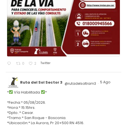
Twitter
0
2
Ruta del Sol Sector 3
5 Ago
@rutadelsoltram3
·
*
Vía Habilitada
*
*Fecha:* 05/08/2026.
*Hora:* 15:15hrs.
*Dpto.:* Cesar.
*Tramo:* San Roque - Bosconia.
*Ubicación:* La Aurora, Pr 20+500 RN 4516.