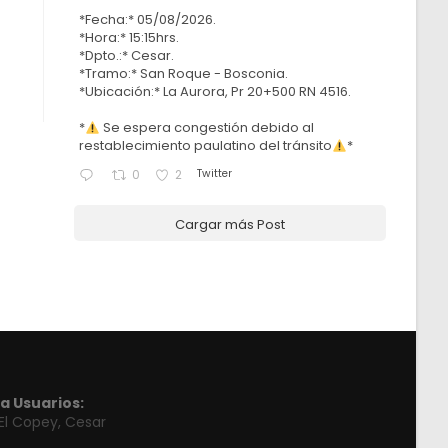
*Fecha:* 05/08/2026.
*Hora:* 15:15hrs.
*Dpto.:* Cesar.
*Tramo:* San Roque - Bosconia.
*Ubicación:* La Aurora, Pr 20+500 RN 4516.
*
Se espera congestión debido al
restablecimiento paulatino del tránsito
*
Twitter
0
2
Cargar más Post
a Usuarios:
 El Copey, Cesar