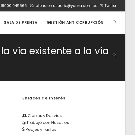
018000 945566
atencion.usuario@yuma.com.co
Twitter
ALTERNAR
SALA DE PRENSA
GESTIÓN ANTICORRUPCIÓN
BÚSQUEDA
la vía existente a la vía
DE
LA
Enlaces de Interés
WEB
Cierres y Desvíos
Trabaje con Nosotros
Peajes y Tarifas