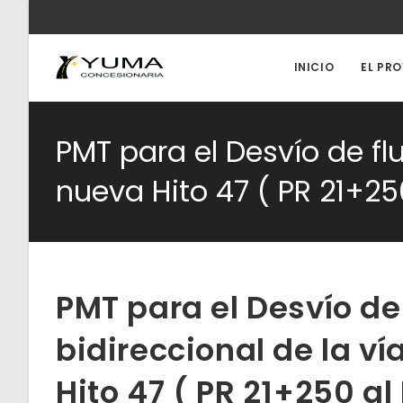
Ir
al
contenido
INICIO
EL PR
PMT para el Desvío de flu
nueva Hito 47 ( PR 21+2
PMT para el Desvío de 
bidireccional de la ví
Hito 47 ( PR 21+250 a