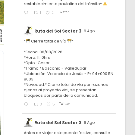
restablecimiento paulatino del tránsito*
Twitter
1
2
Ruta del Sol Sector 3
6 Ago
*
Cierre total de vía
*
*Fecha: 06/08/2026.
*Hora: 11:10hrs
*Dpto.: Cesar
*Tramo:* Bosconia - Valledupar
*Ubicación: Valencia de Jesús - Pr 94+000 RN
8003
*Novedad:* Cierre total de vía por razones
ajenas al proyecto vial, se presentan
bloqueos por parte de la comunidad.
Twitter
3
5
Ruta del Sol Sector 3
6 Ago
Antes de viajar este puente festivo, consulte