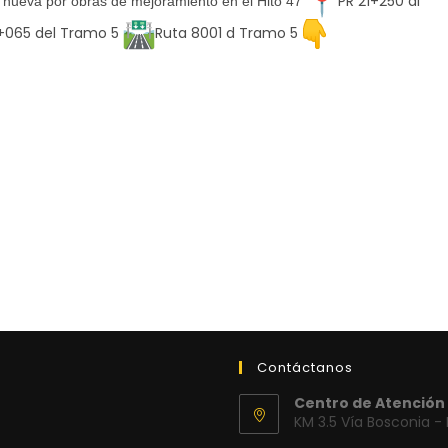
PR 21+250 al
 nueva por obras de mejoramiento en el Hito 47
+065 del Tramo 5
Ruta 8001 d Tramo 5
Contáctanos
Centro de Atención 
KM 3.5 Vía Bosconia -