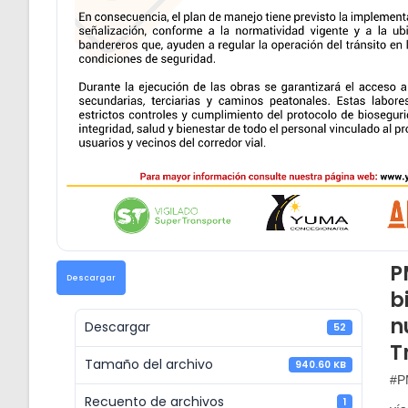
P
Descargar
b
n
Descargar
52
T
Tamaño del archivo
940.60 KB
#
Recuento de archivos
1