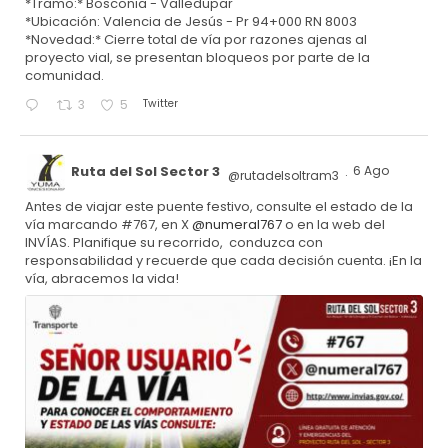
*Tramo:* Bosconia - Valledupar
*Ubicación: Valencia de Jesús - Pr 94+000 RN 8003
*Novedad:* Cierre total de vía por razones ajenas al
proyecto vial, se presentan bloqueos por parte de la
comunidad.
Twitter
3
5
Ruta del Sol Sector 3
6 Ago
@rutadelsoltram3
·
Antes de viajar este puente festivo, consulte el estado de la
vía marcando #767, en X
@numeral767
o en la web del
INVÍAS. Planifique su recorrido, conduzca con
responsabilidad y recuerde que cada decisión cuenta. ¡En la
vía, abracemos la vida!