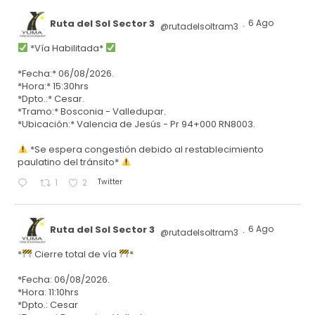
Ruta del Sol Sector 3
6 Ago
@rutadelsoltram3
·
*Vía Habilitada*
*Fecha:* 06/08/2026.
*Hora:* 15:30hrs
*Dpto.:* Cesar.
*Tramo:* Bosconia - Valledupar.
*Ubicación:* Valencia de Jesús - Pr 94+000 RN8003.
*Se espera congestión debido al restablecimiento
paulatino del tránsito*
Twitter
1
2
Ruta del Sol Sector 3
6 Ago
@rutadelsoltram3
·
*
Cierre total de vía
*
*Fecha: 06/08/2026.
*Hora: 11:10hrs
*Dpto.: Cesar