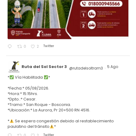
Twitter
0
2
Ruta del Sol Sector 3
5 Ago
@rutadelsoltram3
·
*
Vía Habilitada
*
*Fecha:* 05/08/2026.
*Hora:* 15:15hrs.
*Dpto.:* Cesar.
*Tramo:* San Roque - Bosconia.
*Ubicación:* La Aurora, Pr 20+500 RN 4516.
*
Se espera congestión debido al restablecimiento
paulatino del tránsito
*
Twitter
0
2