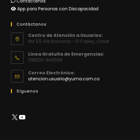
Contáctenos
App para Personas con Discapacidad
Contáctanos
Centro de Atención a Usuarios:
KM 3.5 Vía Bosconia - El Copey, Cesar
Línea Gratuita de Emergencias:
018000-945566
Correo Electrónico:
Se
atencion.usuario@yuma.com.co
abre
en
Síguenos
tu
aplicación
X
YouTube