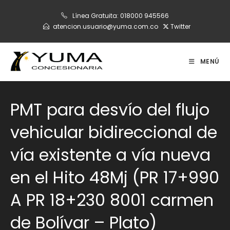
Ir
Línea Gratuita:
018000 945566
al
atencion.usuario@yuma.com.co
Twitter
contenido
MENÚ
PMT para desvío del flujo
vehicular bidireccional de
vía existente a vía nueva
en el Hito 48Mj (PR 17+990
A PR 18+230 8001 carmen
de Bolívar – Plato)