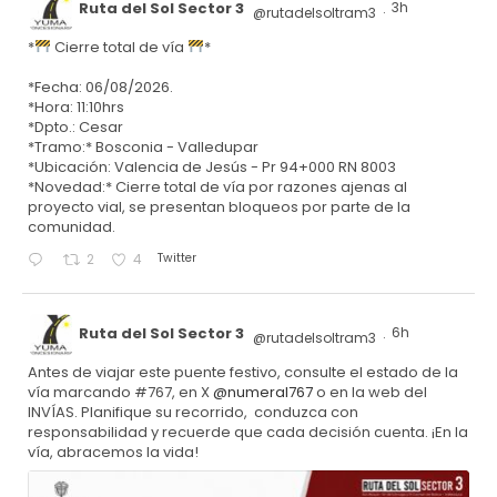
Ruta del Sol Sector 3
3h
@rutadelsoltram3
·
*
Cierre total de vía
*
*Fecha: 06/08/2026.
*Hora: 11:10hrs
*Dpto.: Cesar
*Tramo:* Bosconia - Valledupar
*Ubicación: Valencia de Jesús - Pr 94+000 RN 8003
*Novedad:* Cierre total de vía por razones ajenas al
proyecto vial, se presentan bloqueos por parte de la
comunidad.
Twitter
2
4
Ruta del Sol Sector 3
6h
@rutadelsoltram3
·
Antes de viajar este puente festivo, consulte el estado de la
vía marcando #767, en X
@numeral767
o en la web del
INVÍAS. Planifique su recorrido, conduzca con
responsabilidad y recuerde que cada decisión cuenta. ¡En la
vía, abracemos la vida!