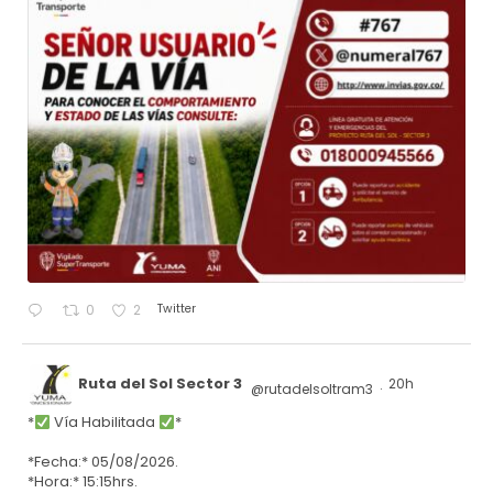
Twitter
0
2
Ruta del Sol Sector 3
20h
@rutadelsoltram3
·
*
Vía Habilitada
*
*Fecha:* 05/08/2026.
*Hora:* 15:15hrs.