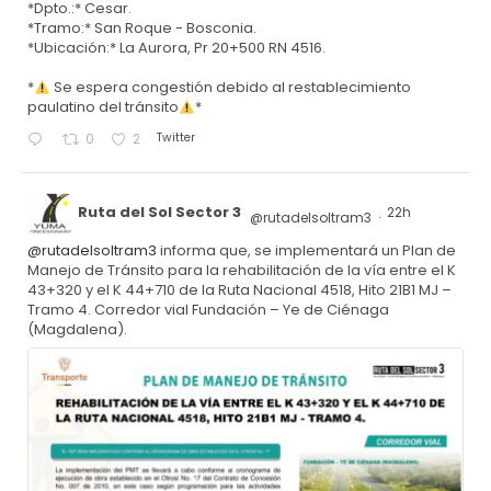
*Dpto.:* Cesar.
*Tramo:* San Roque - Bosconia.
*Ubicación:* La Aurora, Pr 20+500 RN 4516.
*
Se espera congestión debido al restablecimiento
paulatino del tránsito
*
Twitter
0
2
Ruta del Sol Sector 3
22h
@rutadelsoltram3
·
@rutadelsoltram3
informa que, se implementará un Plan de
Manejo de Tránsito para la rehabilitación de la vía entre el K
43+320 y el K 44+710 de la Ruta Nacional 4518, Hito 21B1 MJ –
Tramo 4. Corredor vial Fundación – Ye de Ciénaga
(Magdalena).