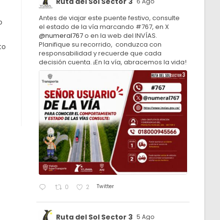
Ruta del Sol Sector 3
6 Ago
Antes de viajar este puente festivo, consulte
o
el estado de la vía marcando #767, en X
@numeral767
o en la web del INVÍAS.
Planifique su recorrido, conduzca con
to
responsabilidad y recuerde que cada
decisión cuenta. ¡En la vía, abracemos la vida!
Twitter
0
2
Ruta del Sol Sector 3
5 Ago