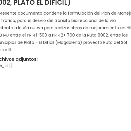
002, PLATO EL DIFÍCIL)
 presente documento contiene la formulación del Plan de Manej
Tráfico, para el desvío del tránsito bidireccional de la vía
istente a la vía nueva para realizar obras de mejoramiento en Hi
B MJ entre el PR 41+500 a PR 42+ 700 de la Ruta 8002, entre los
nicipios de Plato - El Difícil (Magdalena) proyecto Ruta del Sol
tor III
chivos adjuntos:
le_list]