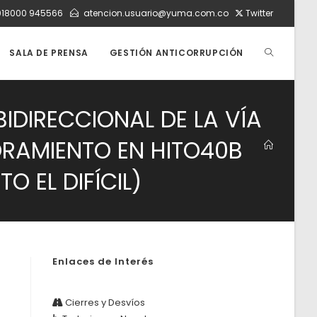
018000 945566
atencion.usuario@yuma.com.co
Twitter
ALTERNAR
SALA DE PRENSA
GESTIÓN ANTICORRUPCIÓN
BÚSQUEDA
BIDIRECCIONAL DE LA VÍA
ORAMIENTO EN HITO40B
DE
O EL DIFÍCIL)
LA
Enlaces de Interés
WEB
Cierres y Desvíos