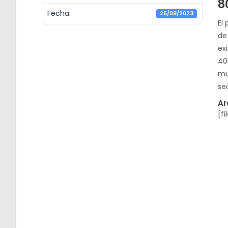
8
Fecha:
25/09/2023
El
de 
ex
40
mu
sec
Ar
[fi