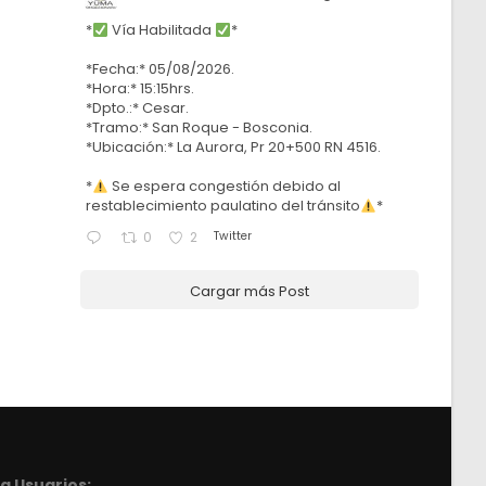
*
Vía Habilitada
*
*Fecha:* 05/08/2026.
*Hora:* 15:15hrs.
*Dpto.:* Cesar.
*Tramo:* San Roque - Bosconia.
*Ubicación:* La Aurora, Pr 20+500 RN 4516.
*
Se espera congestión debido al
restablecimiento paulatino del tránsito
*
Twitter
0
2
Cargar más Post
a Usuarios: