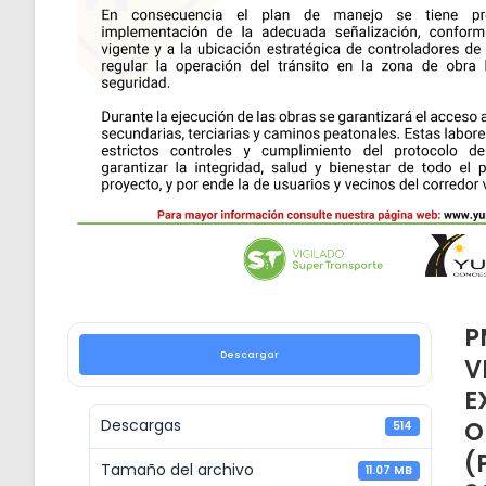
P
Descargar
V
E
O
Descargas
514
(
Tamaño del archivo
11.07 MB