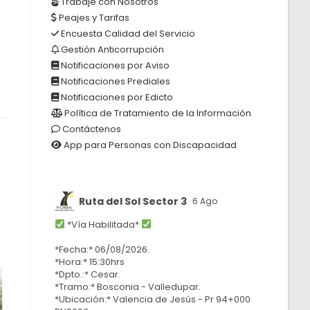
Trabaje con Nosotros
Peajes y Tarifas
Encuesta Calidad del Servicio
R
Gestión Anticorrupción
Notificaciones por Aviso
Notificaciones Prediales
Notificaciones por Edicto
Política de Tratamiento de la Información
Contáctenos
App para Personas con Discapacidad
Ruta del Sol Sector 3
6 Ago
*Vía Habilitada*
*Fecha:* 06/08/2026.
*Hora:* 15:30hrs
*Dpto.:* Cesar.
*Tramo:* Bosconia - Valledupar.
*Ubicación:* Valencia de Jesús - Pr 94+000