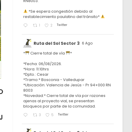
RN8003.
*Se espera congestión debido al
restablecimiento paulatino del tránsito*
Twitter
1
2
Ruta del Sol Sector 3
6 Ago
*
Cierre total de vía
*
*Fecha: 06/08/2026.
*Hora: 11:10hrs
*Dpto.: Cesar
*Tramo:* Bosconia - Valledupar
*Ubicación: Valencia de Jesús - Pr 94+000 RN
O
8003
*Novedad:* Cierre total de vía por razones
ajenas al proyecto vial, se presentan
bloqueos por parte de la comunidad.
Twitter
3
5
J