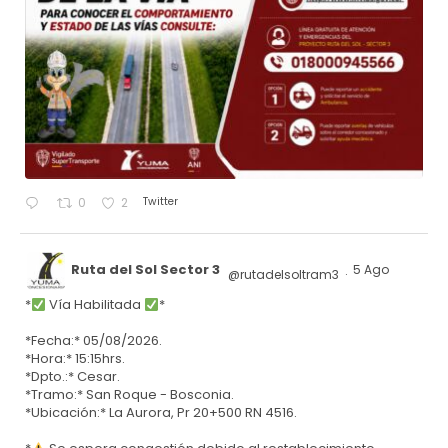
Twitter
0
2
Ruta del Sol Sector 3
5 Ago
@rutadelsoltram3
·
*
Vía Habilitada
*
*Fecha:* 05/08/2026.
*Hora:* 15:15hrs.
*Dpto.:* Cesar.
*Tramo:* San Roque - Bosconia.
*Ubicación:* La Aurora, Pr 20+500 RN 4516.