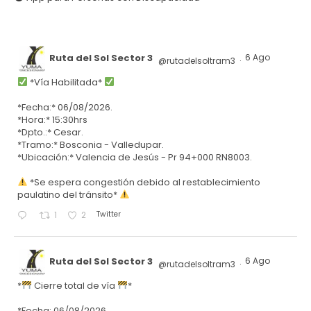
Ruta del Sol Sector 3
6 Ago
@rutadelsoltram3
·
*Vía Habilitada*
*Fecha:* 06/08/2026.
*Hora:* 15:30hrs
*Dpto.:* Cesar.
*Tramo:* Bosconia - Valledupar.
*Ubicación:* Valencia de Jesús - Pr 94+000 RN8003.
*Se espera congestión debido al restablecimiento
paulatino del tránsito*
Twitter
1
2
Ruta del Sol Sector 3
6 Ago
@rutadelsoltram3
·
*
Cierre total de vía
*
*Fecha: 06/08/2026.