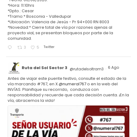
*Hora: 11:10hrs
*Dpto.: Cesar
*Tramo:* Bosconia - Valledupar
*Ubicación: Valencia de Jesús - Pr 94+000 RN 8003
*Novedad:* Cierre total de vía por razones ajenas al
proyecto vial, se presentan bloqueos por parte de la
comunidad.
Twitter
3
5
Ruta del Sol Sector 3
6 Ago
@rutadelsoltram3
·
Antes de viajar este puente festivo, consulte el estado de la
vía marcando #767, en X
@numeral767
o en la web del
INVÍAS. Planifique su recorrido, conduzca con
responsabilidad y recuerde que cada decisión cuenta. ¡En la
vía, abracemos la vida!