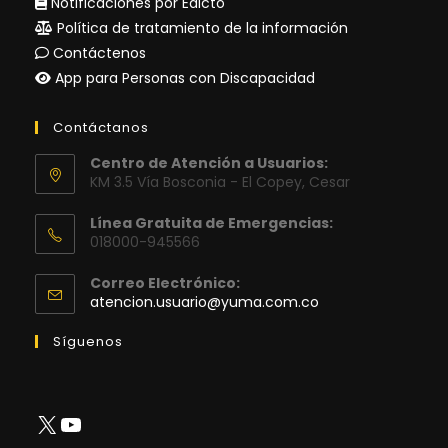
Notificaciones por Edicto
Política de tratamiento de la información
Contáctenos
App para Personas con Discapacidad
Contáctanos
Centro de Atención a Usuarios:
KM 3.5 Vía Bosconia - El Copey, Cesar
Línea Gratuita de Emergencias:
018000-945566
Correo Electrónico:
Se
atencion.usuario@yuma.com.co
abre
en
Síguenos
tu
aplicación
X
YouTube