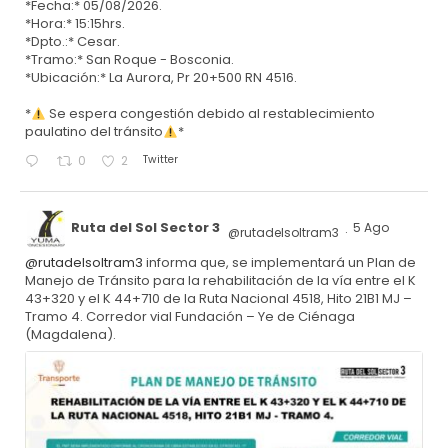
*Fecha:* 05/08/2026.
*Hora:* 15:15hrs.
*Dpto.:* Cesar.
*Tramo:* San Roque - Bosconia.
*Ubicación:* La Aurora, Pr 20+500 RN 4516.
*
Se espera congestión debido al restablecimiento
paulatino del tránsito
*
Twitter
0
2
Ruta del Sol Sector 3
5 Ago
@rutadelsoltram3
·
@rutadelsoltram3
informa que, se implementará un Plan de
Manejo de Tránsito para la rehabilitación de la vía entre el K
43+320 y el K 44+710 de la Ruta Nacional 4518, Hito 21B1 MJ –
Tramo 4. Corredor vial Fundación – Ye de Ciénaga
(Magdalena).