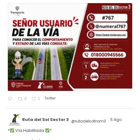
Twitter
0
2
Ruta del Sol Sector 3
5 Ago
@rutadelsoltram3
·
*
Vía Habilitada
*