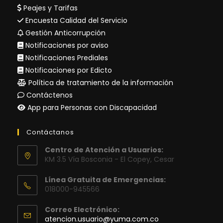
Peajes y Tarifas
Encuesta Calidad del Servicio
Gestión Anticorrupción
Notificaciones por aviso
Notificaciones Prediales
Notificaciones por Edicto
Política de tratamiento de la información
Contáctenos
App para Personas con Discapacidad
Contáctanos
Centro de Atención a Usuarios:
KM 3.5 Vía Bosconia - El Copey, Cesar
Línea Gratuita de Emergencias:
018000-945566
Correo Electrónico:
Se
atencion.usuario@yuma.com.co