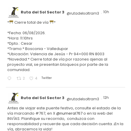
Ruta del Sol Sector 3
10h
@rutadelsoltram3
·
*
Cierre total de vía
*
*Fecha: 06/08/2026.
*Hora: 11:10hrs
*Dpto.: Cesar
*Tramo:* Bosconia - Valledupar
*Ubicación: Valencia de Jesús - Pr 94+000 RN 8003
*Novedad:* Cierre total de vía por razones ajenas al
proyecto vial, se presentan bloqueos por parte de la
comunidad.
Twitter
2
4
Ruta del Sol Sector 3
12h
@rutadelsoltram3
·
Antes de viajar este puente festivo, consulte el estado de la
vía marcando #767, en X
@numeral767
o en la web del
INVÍAS. Planifique su recorrido, conduzca con
responsabilidad y recuerde que cada decisión cuenta. ¡En la
vía, abracemos la vida!