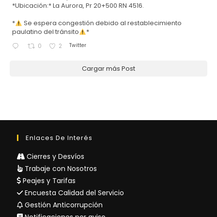
*Ubicación:* La Aurora, Pr 20+500 RN 4516.
*
Se espera congestión debido al restablecimiento
paulatino del tránsito
*
Twitter
0
2
Cargar más Post
Enlaces De Interés
Cierres y Desvíos
Trabaje con Nosotros
Peajes y Tarifas
Encuesta Calidad del Servicio
Gestión Anticorrupción