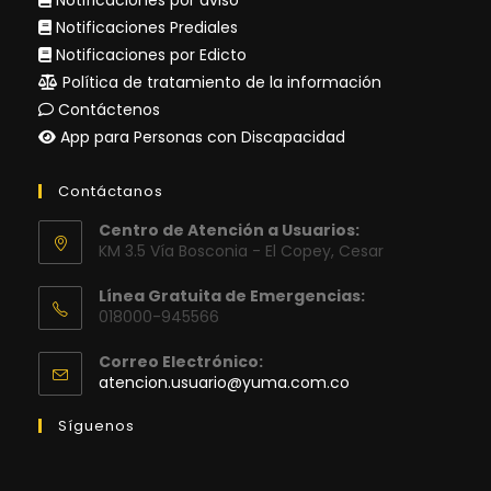
Notificaciones por aviso
Notificaciones Prediales
Notificaciones por Edicto
Política de tratamiento de la información
Contáctenos
App para Personas con Discapacidad
Contáctanos
Centro de Atención a Usuarios:
KM 3.5 Vía Bosconia - El Copey, Cesar
Línea Gratuita de Emergencias:
018000-945566
Correo Electrónico:
Se
atencion.usuario@yuma.com.co
abre
en
Síguenos
tu
aplicación