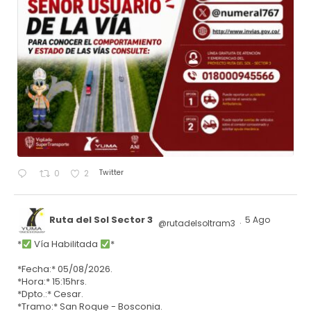
Twitter
0
2
Ruta del Sol Sector 3
5 Ago
@rutadelsoltram3
·
*
Vía Habilitada
*
*Fecha:* 05/08/2026.
*Hora:* 15:15hrs.
*Dpto.:* Cesar.
*Tramo:* San Roque - Bosconia.