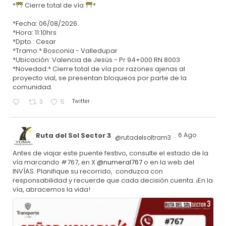
*
Cierre total de vía
*
*Fecha: 06/08/2026.
*Hora: 11:10hrs
*Dpto.: Cesar
*Tramo:* Bosconia - Valledupar
*Ubicación: Valencia de Jesús - Pr 94+000 RN 8003
*Novedad:* Cierre total de vía por razones ajenas al
proyecto vial, se presentan bloqueos por parte de la
comunidad.
Twitter
3
5
Ruta del Sol Sector 3
6 Ago
@rutadelsoltram3
·
Antes de viajar este puente festivo, consulte el estado de la
vía marcando #767, en X
@numeral767
o en la web del
INVÍAS. Planifique su recorrido, conduzca con
responsabilidad y recuerde que cada decisión cuenta. ¡En la
vía, abracemos la vida!