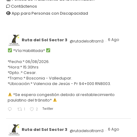
Contáctenos
App para Personas con Discapacidad
Ruta del Sol Sector 3
6 Ago
@rutadelsoltram3
·
*Vía Habilitada*
*Fecha:* 06/08/2026.
*Hora:* 15:30hrs
*Dpto.:* Cesar.
*Tramo:* Bosconia - Valledupar.
*Ubicación:* Valencia de Jesús - Pr 94+000 RN8003.
*Se espera congestión debido al restablecimiento
paulatino del tránsito*
Twitter
1
2
Ruta del Sol Sector 3
6 Ago
@rutadelsoltram3
·