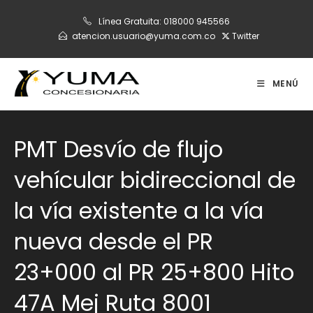
Ir
Línea Gratuita:
018000 945566
al
atencion.usuario@yuma.com.co
Twitter
contenido
MENÚ
PMT Desvío de flujo
vehícular bidireccional de
la vía existente a la vía
nueva desde el PR
23+000 al PR 25+800 Hito
47A Mej Ruta 8001