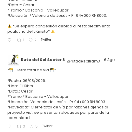
*Dpto.:* Cesar.
*Tramo:* Bosconia - Valledupar.
*Ubicación:* Valencia de Jesús - Pr 94+000 RN8003.
*Se espera congestión debido al restablecimiento
paulatino del tránsito*
Twitter
1
2
Ruta del Sol Sector 3
6 Ago
@rutadelsoltram3
·
*
Cierre total de vía
*
*Fecha: 06/08/2026.
*Hora: 11:10hrs
*Dpto.: Cesar
*Tramo:* Bosconia - Valledupar
*Ubicación: Valencia de Jesús - Pr 94+000 RN 8003
*Novedad:* Cierre total de vía por razones ajenas al
proyecto vial, se presentan bloqueos por parte de la
comunidad.
Twitter
3
5