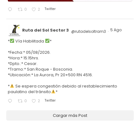
Twitter
0
2
Ruta del Sol Sector 3
5 Ago
@rutadelsoltram3
·
*
Vía Habilitada
*
*Fecha:* 05/08/2026.
*Hora:* 15:15hrs.
*Dpto.:* Cesar.
*Tramo:* San Roque - Bosconia.
*Ubicación:* La Aurora, Pr 20+500 RN 4516.
*
Se espera congestión debido al restablecimiento
paulatino del tránsito
*
Twitter
0
2
Cargar más Post