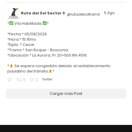
Ruta del Sol Sector 3
5 Ago
@rutadelsoltram3
·
*
Vía Habilitada
*
*Fecha:* 05/08/2026.
*Hora:* 15:15hrs.
*Dpto.:* Cesar.
*Tramo:* San Roque - Bosconia.
*Ubicación:* La Aurora, Pr 20+500 RN 4516.
*
Se espera congestión debido al restablecimiento
paulatino del tránsito
*
Twitter
0
2
Cargar más Post