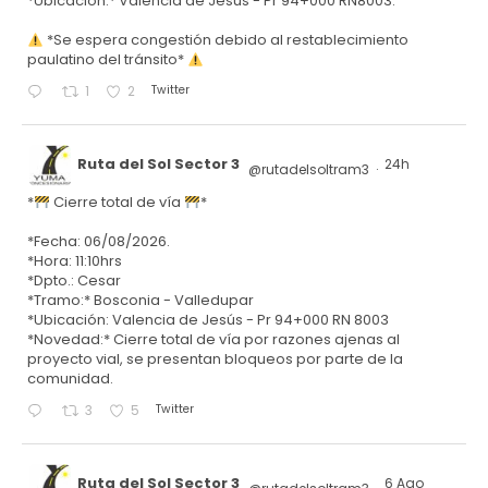
*Ubicación:* Valencia de Jesús - Pr 94+000 RN8003.
*Se espera congestión debido al restablecimiento
paulatino del tránsito*
Twitter
1
2
Ruta del Sol Sector 3
24h
@rutadelsoltram3
·
*
Cierre total de vía
*
*Fecha: 06/08/2026.
*Hora: 11:10hrs
*Dpto.: Cesar
*Tramo:* Bosconia - Valledupar
*Ubicación: Valencia de Jesús - Pr 94+000 RN 8003
*Novedad:* Cierre total de vía por razones ajenas al
proyecto vial, se presentan bloqueos por parte de la
comunidad.
Twitter
3
5
Ruta del Sol Sector 3
6 Ago