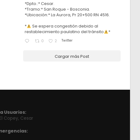
*Dpto.:* Cesar.
*Tramo:* San Roque - Bosconia.
*Ubicación:* La Aurora, Pr 20+500 RN 4516.
*
Se espera congestión debido al
restablecimiento paulatino del tránsito
*
Twitter
0
2
Cargar más Post
a Usuarios:
 El Copey, Cesar
mergencias: