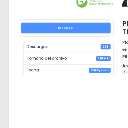
P
Descargar
T
Pl
Descargas
258
en
PR
Tamaño del archivo
1.51 MB
Ar
Fecha:
23/10/2020
[fi