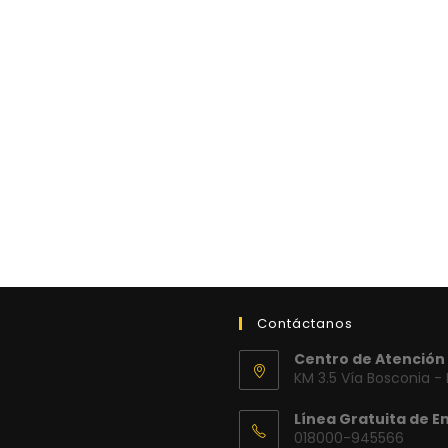
Contáctanos
Centro de Atención 
KM 3.5 Vía Bosconia -
Línea Gratuita de E
018000-945566