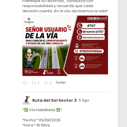
Planifique su recorrido, conduzca con
responsabilidad y recuerde que cada
decisión cuenta. ¡En la vía, abracemos la vida!
Twitter
0
2
Ruta del Sol Sector 3
5 Ago
*
Vía Habilitada
*
*Fecha:* 05/08/2026.
*Hora:* 15:15hrs.