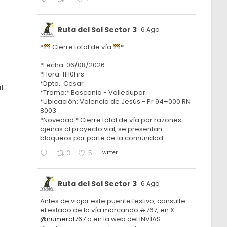
Ruta del Sol Sector 3
6 Ago
*
Cierre total de vía
*
*Fecha: 06/08/2026.
*Hora: 11:10hrs
*Dpto.: Cesar
l
*Tramo:* Bosconia - Valledupar
*Ubicación: Valencia de Jesús - Pr 94+000 RN
8003
*Novedad:* Cierre total de vía por razones
ajenas al proyecto vial, se presentan
bloqueos por parte de la comunidad.
Twitter
3
5
Ruta del Sol Sector 3
6 Ago
Antes de viajar este puente festivo, consulte
el estado de la vía marcando #767, en X
@numeral767
o en la web del INVÍAS.