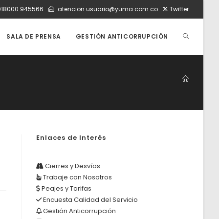
018000 945566
atencion.usuario@yuma.com.co
Twitter
ALTERNAR
SALA DE PRENSA
GESTIÓN ANTICORRUPCIÓN
BÚSQUEDA
DE
Enlaces de Interés
LA
Cierres y Desvíos
Trabaje con Nosotros
WEB
Peajes y Tarifas
Encuesta Calidad del Servicio
Gestión Anticorrupción