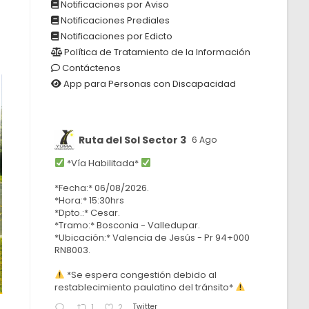
Notificaciones por Aviso
Notificaciones Prediales
Notificaciones por Edicto
Política de Tratamiento de la Información
Contáctenos
App para Personas con Discapacidad
Ruta del Sol Sector 3
6 Ago
*Vía Habilitada*
*Fecha:* 06/08/2026.
*Hora:* 15:30hrs
*Dpto.:* Cesar.
*Tramo:* Bosconia - Valledupar.
*Ubicación:* Valencia de Jesús - Pr 94+000
RN8003.
*Se espera congestión debido al
restablecimiento paulatino del tránsito*
Twitter
1
2