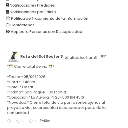
Notificaciones Prediales
Notificaciones por Edicto
Política de Tratamiento de la Información
Contáctenos
App para Personas con Discapacidad
Ruta del Sol Sector 3
10h
@rutadelsoltram3
·
*
Cierre total de vía
*
*Fecha:* 05/08/2026
*Hora:* 11:40hrs
*Dpto.:* Cesar
*Tramo:* San Roque - Bosconia.
*Ubicación:* La Aurora, Pr 20+500 RN 4516
*Novedad:* Cierre total de vía por razones ajenas al
proyecto vial, se presentan bloqueos por parte de la
comunidad.
Twitter
0
1