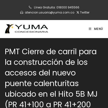
Ir
Línea Gratuita:
018000 945566
al
atencion.usuario@yuma.com.co
Twitter
contenido
MENÚ
PMT Cierre de carril para
la construcción de los
accesos del nuevo
puente calenturitas
ubicado en el Hito 5B MJ
(PR 41+100 a PR 41+200