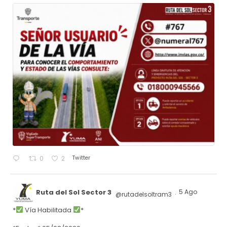
Twitter
0
2
Ruta del Sol Sector 3
5 Ago
@rutadelsoltram3
·
*
Vía Habilitada
*