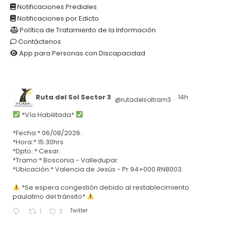
Notificaciones Prediales
Notificaciones por Edicto
Política de Tratamiento de la Información
Contáctenos
App para Personas con Discapacidad
Ruta del Sol Sector 3
14h
@rutadelsoltram3
·
*Vía Habilitada*
*Fecha:* 06/08/2026.
*Hora:* 15:30hrs
*Dpto.:* Cesar.
*Tramo:* Bosconia - Valledupar.
*Ubicación:* Valencia de Jesús - Pr 94+000 RN8003.
*Se espera congestión debido al restablecimiento
paulatino del tránsito*
Twitter
1
2