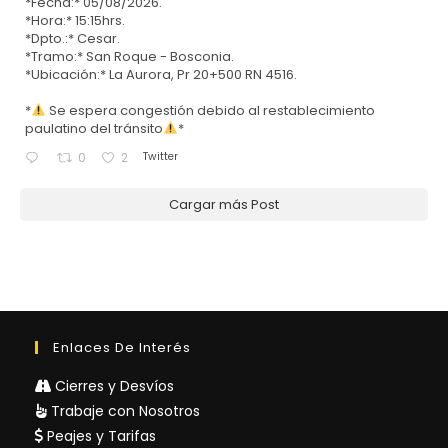
*Fecha:* 05/08/2026.
*Hora:* 15:15hrs.
*Dpto.:* Cesar.
*Tramo:* San Roque - Bosconia.
*Ubicación:* La Aurora, Pr 20+500 RN 4516.
*
Se espera congestión debido al restablecimiento
paulatino del tránsito
*
Twitter
0
2
Cargar más Post
Enlaces De Interés
Cierres y Desvíos
Trabaje con Nosotros
Peajes y Tarifas