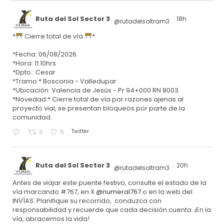
Ruta del Sol Sector 3
18h
@rutadelsoltram3
·
*
Cierre total de vía
*
*Fecha: 06/08/2026.
*Hora: 11:10hrs
*Dpto.: Cesar
*Tramo:* Bosconia - Valledupar
*Ubicación: Valencia de Jesús - Pr 94+000 RN 8003
*Novedad:* Cierre total de vía por razones ajenas al
proyecto vial, se presentan bloqueos por parte de la
comunidad.
Twitter
3
5
Ruta del Sol Sector 3
20h
@rutadelsoltram3
·
Antes de viajar este puente festivo, consulte el estado de la
vía marcando #767, en X
@numeral767
o en la web del
INVÍAS. Planifique su recorrido, conduzca con
responsabilidad y recuerde que cada decisión cuenta. ¡En la
vía, abracemos la vida!