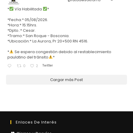
*
Vía Habilitada
*
*Fecha:* 05/08/2026.
*Hora:* 15:15hrs.
*Dpto.:* Cesar.
*Tramo:* San Roque - Bosconia.
*Ubicación:* La Aurora, Pr 20+500 RN 4516.
*
Se espera congestión debido al restablecimiento
paulatino del tránsito
*
Twitter
0
2
Cargar más Post
Enlaces De Interés