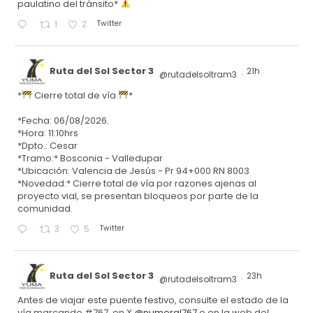
paulatino del tránsito*
Twitter
1
2
Ruta del Sol Sector 3
21h
@rutadelsoltram3
·
*
Cierre total de vía
*
*Fecha: 06/08/2026.
*Hora: 11:10hrs
*Dpto.: Cesar
*Tramo:* Bosconia - Valledupar
*Ubicación: Valencia de Jesús - Pr 94+000 RN 8003
*Novedad:* Cierre total de vía por razones ajenas al
proyecto vial, se presentan bloqueos por parte de la
comunidad.
Twitter
3
5
Ruta del Sol Sector 3
23h
@rutadelsoltram3
·
Antes de viajar este puente festivo, consulte el estado de la
vía marcando #767, en X
@numeral767
o en la web del