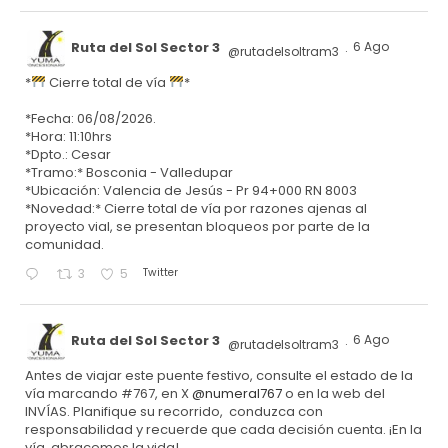
Ruta del Sol Sector 3
6 Ago
@rutadelsoltram3
·
*
Cierre total de vía
*
*Fecha: 06/08/2026.
*Hora: 11:10hrs
*Dpto.: Cesar
*Tramo:* Bosconia - Valledupar
*Ubicación: Valencia de Jesús - Pr 94+000 RN 8003
*Novedad:* Cierre total de vía por razones ajenas al
proyecto vial, se presentan bloqueos por parte de la
comunidad.
Twitter
3
5
Ruta del Sol Sector 3
6 Ago
@rutadelsoltram3
·
Antes de viajar este puente festivo, consulte el estado de la
vía marcando #767, en X
@numeral767
o en la web del
INVÍAS. Planifique su recorrido, conduzca con
responsabilidad y recuerde que cada decisión cuenta. ¡En la
vía, abracemos la vida!