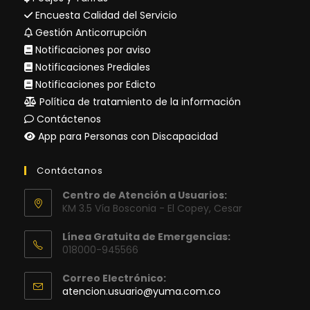
Encuesta Calidad del Servicio
Gestión Anticorrupción
Notificaciones por aviso
Notificaciones Prediales
Notificaciones por Edicto
Política de tratamiento de la información
Contáctenos
App para Personas con Discapacidad
Contáctanos
Centro de Atención a Usuarios:
KM 3.5 Vía Bosconia - El Copey, Cesar
Línea Gratuita de Emergencias:
018000-945566
Correo Electrónico:
Se
atencion.usuario@yuma.com.co
abre