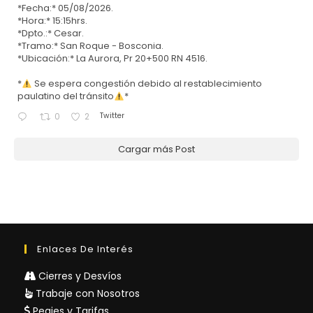
*Fecha:* 05/08/2026.
*Hora:* 15:15hrs.
*Dpto.:* Cesar.
*Tramo:* San Roque - Bosconia.
*Ubicación:* La Aurora, Pr 20+500 RN 4516.
*
Se espera congestión debido al restablecimiento
paulatino del tránsito
*
Twitter
0
2
Cargar más Post
Enlaces De Interés
Cierres y Desvíos
Trabaje con Nosotros
Peajes y Tarifas