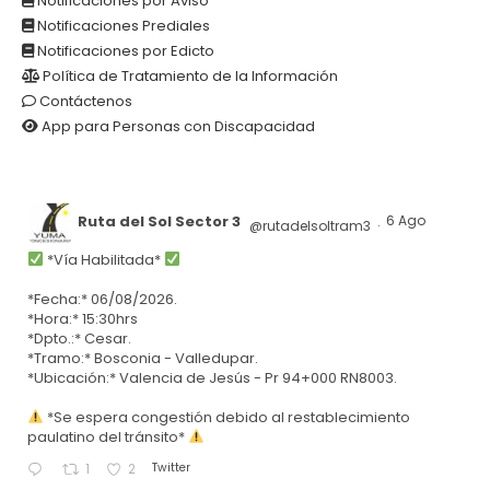
Notificaciones por Aviso
Notificaciones Prediales
Notificaciones por Edicto
Política de Tratamiento de la Información
Contáctenos
App para Personas con Discapacidad
Ruta del Sol Sector 3
6 Ago
@rutadelsoltram3
·
*Vía Habilitada*
*Fecha:* 06/08/2026.
*Hora:* 15:30hrs
*Dpto.:* Cesar.
*Tramo:* Bosconia - Valledupar.
*Ubicación:* Valencia de Jesús - Pr 94+000 RN8003.
*Se espera congestión debido al restablecimiento
paulatino del tránsito*
Twitter
1
2