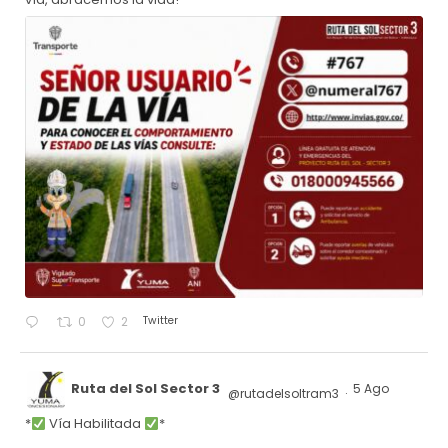
Twitter
0
2
Ruta del Sol Sector 3
5 Ago
@rutadelsoltram3
·
*
Vía Habilitada
*