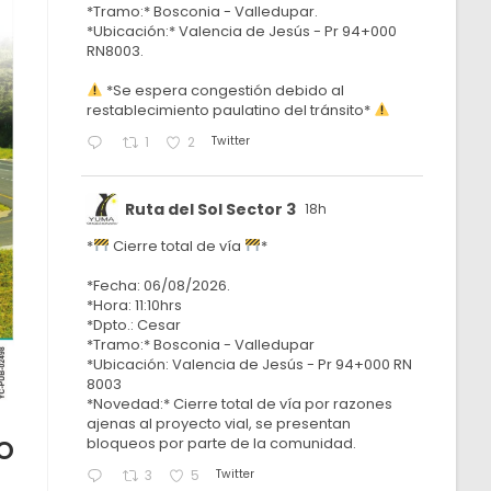
*Tramo:* Bosconia - Valledupar.
*Ubicación:* Valencia de Jesús - Pr 94+000
RN8003.
*Se espera congestión debido al
restablecimiento paulatino del tránsito*
Twitter
1
2
Ruta del Sol Sector 3
18h
*
Cierre total de vía
*
*Fecha: 06/08/2026.
*Hora: 11:10hrs
*Dpto.: Cesar
*Tramo:* Bosconia - Valledupar
*Ubicación: Valencia de Jesús - Pr 94+000 RN
8003
*Novedad:* Cierre total de vía por razones
ajenas al proyecto vial, se presentan
bloqueos por parte de la comunidad.
O
Twitter
3
5