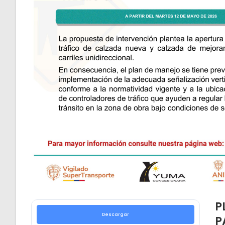
P
Descargar
P