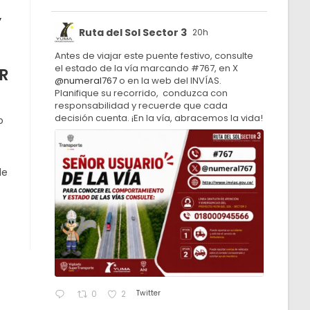
,
Ruta del Sol Sector 3
20h
Antes de viajar este puente festivo, consulte
el estado de la vía marcando #767, en X
R
@numeral767
o en la web del INVÍAS.
Planifique su recorrido, conduzca con
responsabilidad y recuerde que cada
decisión cuenta. ¡En la vía, abracemos la vida!
o
de
Twitter
0
2