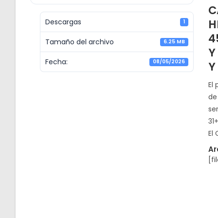
C
H
Descargas
1
4
Tamaño del archivo
6.25 MB
Y
Fecha:
08/05/2026
Y
El
de
se
31+
El
Ar
[fi