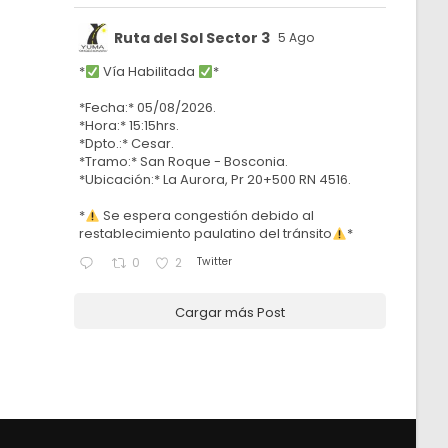
Ruta del Sol Sector 3
5 Ago
*
Vía Habilitada
*
*Fecha:* 05/08/2026.
*Hora:* 15:15hrs.
*Dpto.:* Cesar.
*Tramo:* San Roque - Bosconia.
*Ubicación:* La Aurora, Pr 20+500 RN 4516.
*
Se espera congestión debido al
restablecimiento paulatino del tránsito
*
Twitter
0
2
Cargar más Post