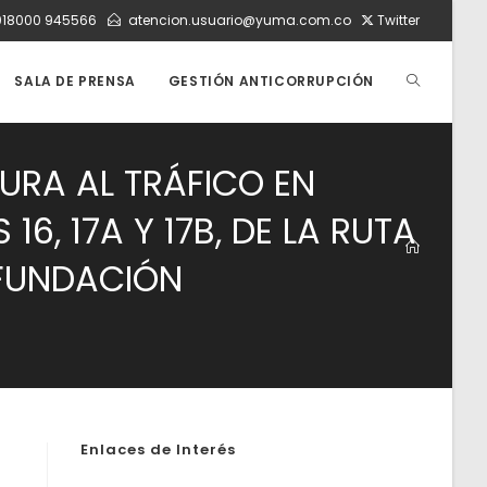
018000 945566
atencion.usuario@yuma.com.co
Twitter
ALTERNAR
SALA DE PRENSA
GESTIÓN ANTICORRUPCIÓN
BÚSQUEDA
URA AL TRÁFICO EN
16, 17A Y 17B, DE LA RUTA
DE
 FUNDACIÓN
LA
WEB
Enlaces de Interés