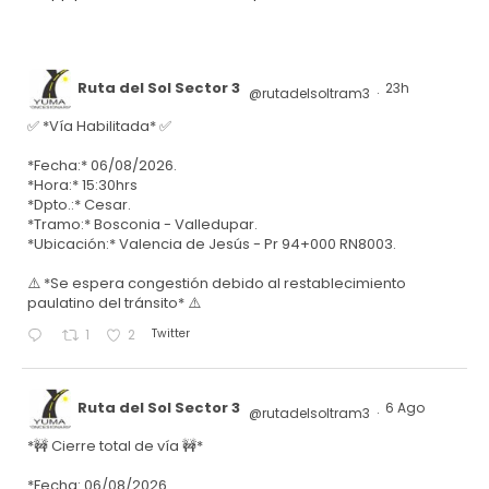
Ruta del Sol Sector 3
23h
@rutadelsoltram3
·
✅ *Vía Habilitada* ✅
*Fecha:* 06/08/2026.
*Hora:* 15:30hrs
*Dpto.:* Cesar.
*Tramo:* Bosconia - Valledupar.
*Ubicación:* Valencia de Jesús - Pr 94+000 RN8003.
⚠️ *Se espera congestión debido al restablecimiento
paulatino del tránsito* ⚠️
Twitter
1
2
Ruta del Sol Sector 3
6 Ago
@rutadelsoltram3
·
*🚧 Cierre total de vía 🚧*
*Fecha: 06/08/2026.