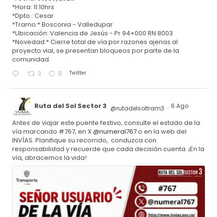
*Hora: 11:10hrs
*Dpto.: Cesar
*Tramo:* Bosconia - Valledupar
*Ubicación: Valencia de Jesús - Pr 94+000 RN 8003
*Novedad:* Cierre total de vía por razones ajenas al
proyecto vial, se presentan bloqueos por parte de la
comunidad.
Twitter
3
5
Ruta del Sol Sector 3
6 Ago
@rutadelsoltram3
·
Antes de viajar este puente festivo, consulte el estado de la
vía marcando #767, en X
@numeral767
o en la web del
INVÍAS. Planifique su recorrido, conduzca con
responsabilidad y recuerde que cada decisión cuenta. ¡En la
vía, abracemos la vida!