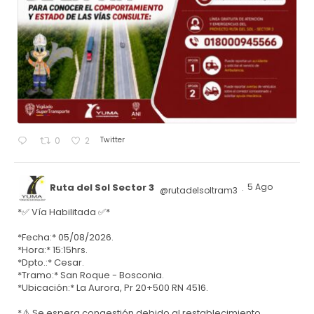
Twitter
0
2
Ruta del Sol Sector 3
5 Ago
@rutadelsoltram3
·
*✅ Vía Habilitada ✅*
*Fecha:* 05/08/2026.
*Hora:* 15:15hrs.
*Dpto.:* Cesar.
*Tramo:* San Roque - Bosconia.
*Ubicación:* La Aurora, Pr 20+500 RN 4516.
*⚠️ Se espera congestión debido al restablecimiento