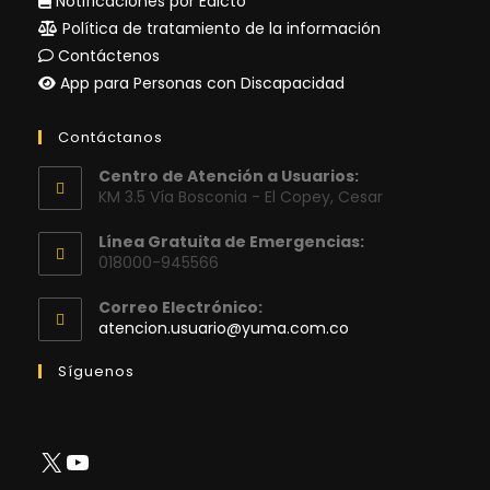
Notificaciones por Edicto
Política de tratamiento de la información
Contáctenos
App para Personas con Discapacidad
Contáctanos
Centro de Atención a Usuarios:
KM 3.5 Vía Bosconia - El Copey, Cesar
Línea Gratuita de Emergencias:
018000-945566
Correo Electrónico:
Se
atencion.usuario@yuma.com.co
abre
en
Síguenos
tu
aplicación
X
YouTube