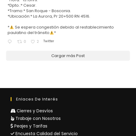
*Dpto.:* Cesar.
*Tramo:* San Roque - Bosconia.
*Ubicación:* La Aurora, Pr 20+500 RN 4516.
*
Se espera congestión debido al restablecimiento
paulatino del tránsito
*
Twitter
0
2
Cargar más Post
Enlaces De Interés
Cierres y Desvíos
Trabaje con Nosotros
Peajes y Tarifas
Encuesta Calidad del Servicio