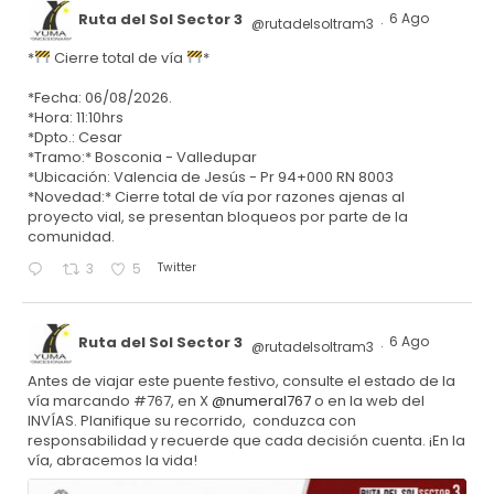
Ruta del Sol Sector 3
6 Ago
@rutadelsoltram3
·
*
Cierre total de vía
*
*Fecha: 06/08/2026.
*Hora: 11:10hrs
*Dpto.: Cesar
*Tramo:* Bosconia - Valledupar
*Ubicación: Valencia de Jesús - Pr 94+000 RN 8003
*Novedad:* Cierre total de vía por razones ajenas al
proyecto vial, se presentan bloqueos por parte de la
comunidad.
Twitter
3
5
Ruta del Sol Sector 3
6 Ago
@rutadelsoltram3
·
Antes de viajar este puente festivo, consulte el estado de la
vía marcando #767, en X
@numeral767
o en la web del
INVÍAS. Planifique su recorrido, conduzca con
responsabilidad y recuerde que cada decisión cuenta. ¡En la
vía, abracemos la vida!