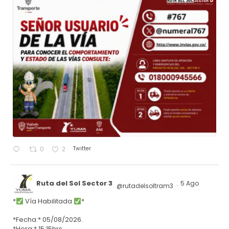
Twitter
0
2
Ruta del Sol Sector 3
5 Ago
@rutadelsoltram3
·
*
Vía Habilitada
*
*Fecha:* 05/08/2026.
*Hora:* 15:15hrs.