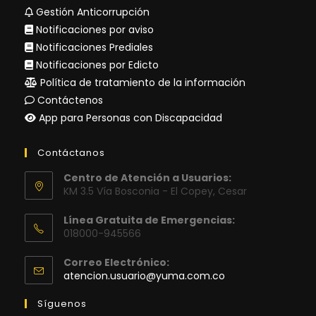
Gestión Anticorrupción
Notificaciones por aviso
Notificaciones Prediales
Notificaciones por Edicto
Política de tratamiento de la información
Contáctenos
App para Personas con Discapacidad
Contáctanos
Centro de Atención a Usuarios:
KM 3.5 Vía Bosconia - El Copey, Cesar
Línea Gratuita de Emergencias:
018000-945566
Correo Electrónico:
Se
atencion.usuario@yuma.com.co
abre
en
Síguenos
tu