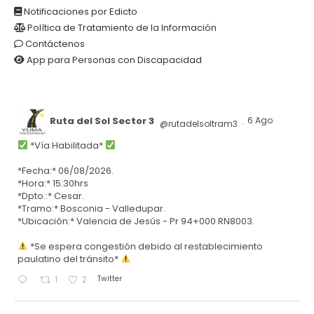
Notificaciones por Edicto
Política de Tratamiento de la Información
Contáctenos
App para Personas con Discapacidad
Ruta del Sol Sector 3
6 Ago
@rutadelsoltram3
·
*Vía Habilitada*
*Fecha:* 06/08/2026.
*Hora:* 15:30hrs
*Dpto.:* Cesar.
*Tramo:* Bosconia - Valledupar.
*Ubicación:* Valencia de Jesús - Pr 94+000 RN8003.
*Se espera congestión debido al restablecimiento
paulatino del tránsito*
Twitter
1
2