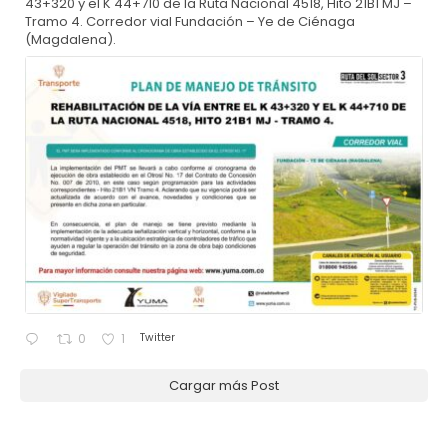
43+320 y el K 44+710 de la Ruta Nacional 4518, Hito 21B1 MJ –
Tramo 4. Corredor vial Fundación – Ye de Ciénaga
(Magdalena).
Twitter
0
1
Cargar más Post