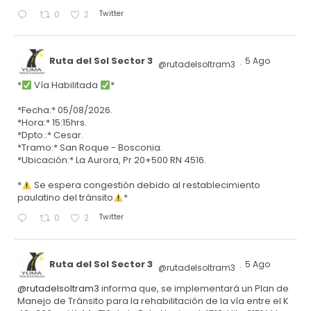
Twitter
0
2
Ruta del Sol Sector 3
5 Ago
@rutadelsoltram3
·
*
Vía Habilitada
*
*Fecha:* 05/08/2026.
*Hora:* 15:15hrs.
*Dpto.:* Cesar.
*Tramo:* San Roque - Bosconia.
*Ubicación:* La Aurora, Pr 20+500 RN 4516.
*
Se espera congestión debido al restablecimiento
paulatino del tránsito
*
Twitter
0
2
Ruta del Sol Sector 3
5 Ago
@rutadelsoltram3
·
@rutadelsoltram3
informa que, se implementará un Plan de
Manejo de Tránsito para la rehabilitación de la vía entre el K