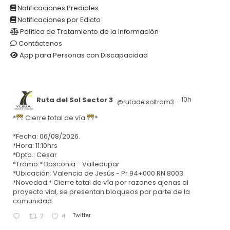
Notificaciones Prediales
Notificaciones por Edicto
Política de Tratamiento de la Información
Contáctenos
App para Personas con Discapacidad
Ruta del Sol Sector 3
10h
@rutadelsoltram3
·
*
Cierre total de vía
*
*Fecha: 06/08/2026.
*Hora: 11:10hrs
*Dpto.: Cesar
*Tramo:* Bosconia - Valledupar
*Ubicación: Valencia de Jesús - Pr 94+000 RN 8003
*Novedad:* Cierre total de vía por razones ajenas al
proyecto vial, se presentan bloqueos por parte de la
comunidad.
Twitter
2
4