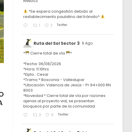
RN8003.
*Se espera congestión debido al
restablecimiento paulatino del tránsito*
Twitter
1
2
Ruta del Sol Sector 3
6 Ago
*
Cierre total de vía
*
*Fecha: 06/08/2026.
*Hora: 11:10hrs
*Dpto.: Cesar
*Tramo:* Bosconia - Valledupar
*Ubicación: Valencia de Jesús - Pr 94+000 RN
8003
O
*Novedad:* Cierre total de vía por razones
ajenas al proyecto vial, se presentan
A
bloqueos por parte de la comunidad.
Twitter
3
5