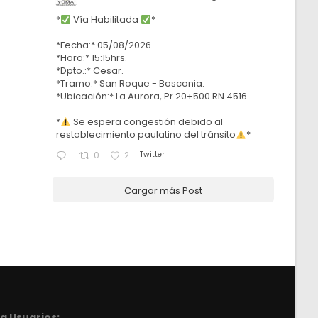
*
Vía Habilitada
*
*Fecha:* 05/08/2026.
*Hora:* 15:15hrs.
*Dpto.:* Cesar.
*Tramo:* San Roque - Bosconia.
*Ubicación:* La Aurora, Pr 20+500 RN 4516.
*
Se espera congestión debido al
restablecimiento paulatino del tránsito
*
Twitter
0
2
Cargar más Post
a Usuarios: