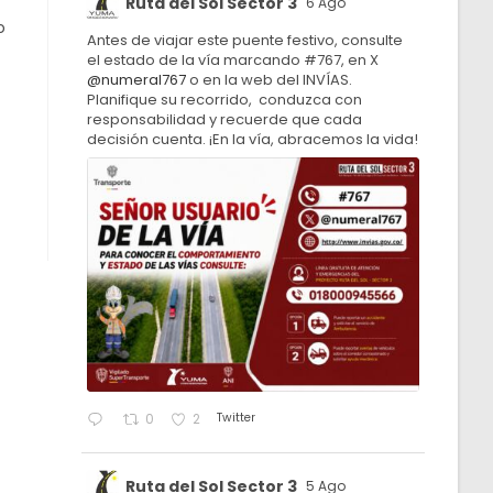
Ruta del Sol Sector 3
6 Ago
o
Antes de viajar este puente festivo, consulte
el estado de la vía marcando #767, en X
@numeral767
o en la web del INVÍAS.
Planifique su recorrido, conduzca con
responsabilidad y recuerde que cada
decisión cuenta. ¡En la vía, abracemos la vida!
Twitter
0
2
Ruta del Sol Sector 3
5 Ago