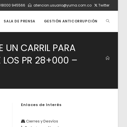
018000 945566
atencion.usuario@yuma.com.co
Twitter
ALTERNAR
SALA DE PRENSA
GESTIÓN ANTICORRUPCIÓN
BÚSQUEDA
E UN CARRIL PARA
E LOS PR 28+000 –
DE
LA
Enlaces de Interés
WEB
Cierres y Desvíos