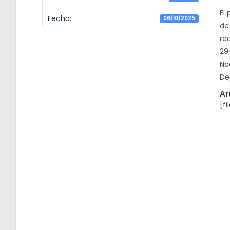
El
Fecha:
06/10/2025
de 
re
29
Na
De
Ar
[fi