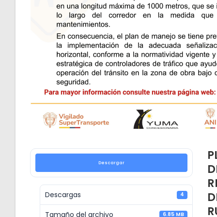
P
Descargar
D
R
D
Descargas
4
R
Tamaño del archivo
6.85 MB