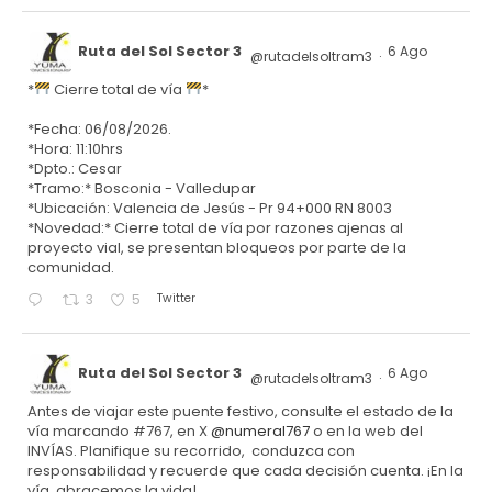
Ruta del Sol Sector 3
6 Ago
@rutadelsoltram3
·
*
Cierre total de vía
*
*Fecha: 06/08/2026.
*Hora: 11:10hrs
*Dpto.: Cesar
*Tramo:* Bosconia - Valledupar
*Ubicación: Valencia de Jesús - Pr 94+000 RN 8003
*Novedad:* Cierre total de vía por razones ajenas al
proyecto vial, se presentan bloqueos por parte de la
comunidad.
Twitter
3
5
Ruta del Sol Sector 3
6 Ago
@rutadelsoltram3
·
Antes de viajar este puente festivo, consulte el estado de la
vía marcando #767, en X
@numeral767
o en la web del
INVÍAS. Planifique su recorrido, conduzca con
responsabilidad y recuerde que cada decisión cuenta. ¡En la
vía, abracemos la vida!