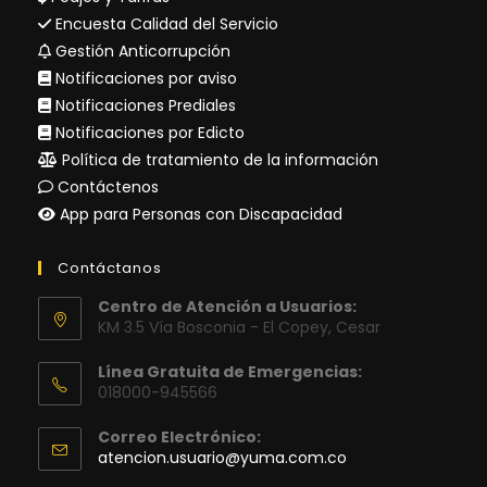
Encuesta Calidad del Servicio
Gestión Anticorrupción
Notificaciones por aviso
Notificaciones Prediales
Notificaciones por Edicto
Política de tratamiento de la información
Contáctenos
App para Personas con Discapacidad
Contáctanos
Centro de Atención a Usuarios:
KM 3.5 Vía Bosconia - El Copey, Cesar
Línea Gratuita de Emergencias:
018000-945566
Correo Electrónico:
Se
atencion.usuario@yuma.com.co
abre