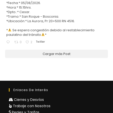
*Fecha:* 05/08/2026.
*Hora:* 15:15hrs.
*Dpto.:* Cesar.
*Tramo:* San Roque - Bosconia.
*Ubicación:* La Aurora, Pr 20+500 RN 4516.
*
Se espera congestión debido al restablecimiento
paulatino del tránsito
*
Twitter
0
2
Cargar más Post
Enlaces De Interés
Cierres y Desvíos
Trabaje con Nosotros
Peajes y Tarifas