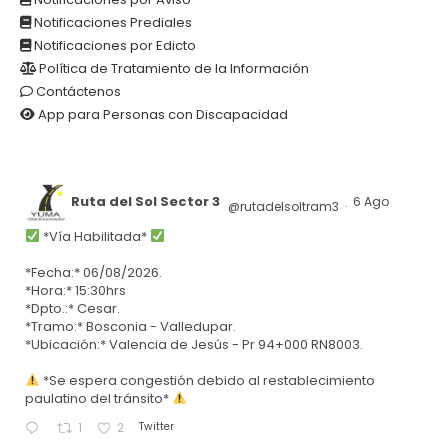
Notificaciones Prediales
Notificaciones por Edicto
Política de Tratamiento de la Información
Contáctenos
App para Personas con Discapacidad
Ruta del Sol Sector 3
6 Ago
@rutadelsoltram3
·
*Vía Habilitada*
*Fecha:* 06/08/2026.
*Hora:* 15:30hrs
*Dpto.:* Cesar.
*Tramo:* Bosconia - Valledupar.
*Ubicación:* Valencia de Jesús - Pr 94+000 RN8003.
*Se espera congestión debido al restablecimiento
paulatino del tránsito*
Twitter
1
2