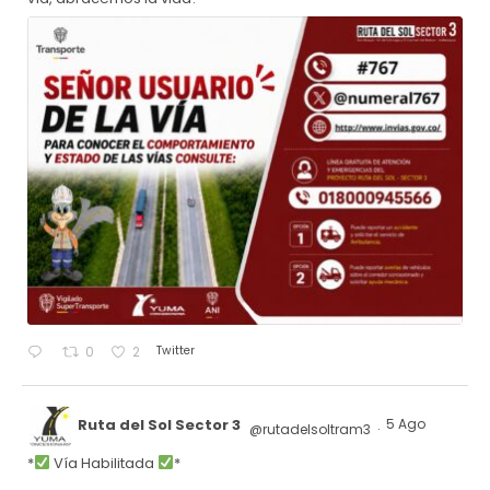
Twitter
0
2
Ruta del Sol Sector 3
5 Ago
@rutadelsoltram3
·
*
Vía Habilitada
*