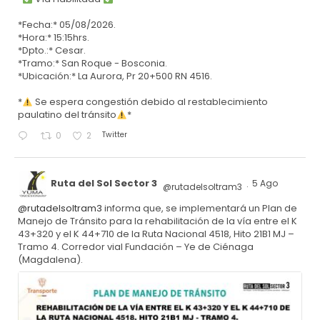
*Fecha:* 05/08/2026.
*Hora:* 15:15hrs.
*Dpto.:* Cesar.
*Tramo:* San Roque - Bosconia.
*Ubicación:* La Aurora, Pr 20+500 RN 4516.
*
Se espera congestión debido al restablecimiento
paulatino del tránsito
*
Twitter
0
2
Ruta del Sol Sector 3
5 Ago
@rutadelsoltram3
·
@rutadelsoltram3
informa que, se implementará un Plan de
Manejo de Tránsito para la rehabilitación de la vía entre el K
43+320 y el K 44+710 de la Ruta Nacional 4518, Hito 21B1 MJ –
Tramo 4. Corredor vial Fundación – Ye de Ciénaga
(Magdalena).