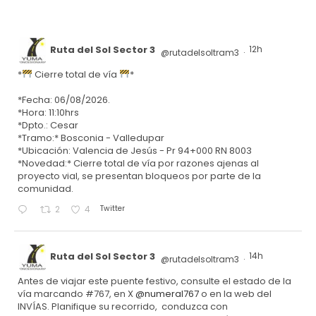
Ruta del Sol Sector 3
12h
@rutadelsoltram3
·
*
Cierre total de vía
*
*Fecha: 06/08/2026.
*Hora: 11:10hrs
*Dpto.: Cesar
*Tramo:* Bosconia - Valledupar
*Ubicación: Valencia de Jesús - Pr 94+000 RN 8003
*Novedad:* Cierre total de vía por razones ajenas al
proyecto vial, se presentan bloqueos por parte de la
comunidad.
Twitter
2
4
Ruta del Sol Sector 3
14h
@rutadelsoltram3
·
Antes de viajar este puente festivo, consulte el estado de la
vía marcando #767, en X
@numeral767
o en la web del
INVÍAS. Planifique su recorrido, conduzca con