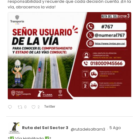
responsabilidad y recuerde que cada decisión cuenta. ¡En la
vía, abracemos la vida!
Twitter
0
2
Ruta del Sol Sector 3
5 Ago
@rutadelsoltram3
·
*
Vía Habilitada
*