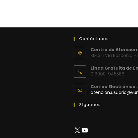
Contáctanos
Centro de Atención 
KM 3.5 Vía Bosconia -
Línea Gratuita de E
018000-945566
Correo Electrónico:
atencion.usuario@y
Síguenos
X
YouTube