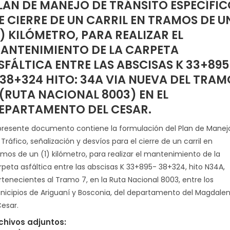
LAN DE MANEJO DE TRÁNSITO ESPECÍFIC
E CIERRE DE UN CARRIL EN TRAMOS DE U
1) KILÓMETRO, PARA REALIZAR EL
ANTENIMIENTO DE LA CARPETA
SFÁLTICA ENTRE LAS ABSCISAS K 33+895
 38+324 HITO: 34A VIA NUEVA DEL TRAM
 (RUTA NACIONAL 8003) EN EL
EPARTAMENTO DEL CESAR.
 presente documento contiene la formulación del Plan de Manej
Tráfico, señalización y desvíos para el cierre de un carril en
amos de un (1) kilómetro, para realizar el mantenimiento de la
rpeta asfáltica entre las abscisas K 33+895- 38+324, hito N34A,
rtenecientes al Tramo 7, en la Ruta Nacional 8003, entre los
nicipios de Ariguaní y Bosconia, del departamento del Magdale
Cesar.
chivos adjuntos: