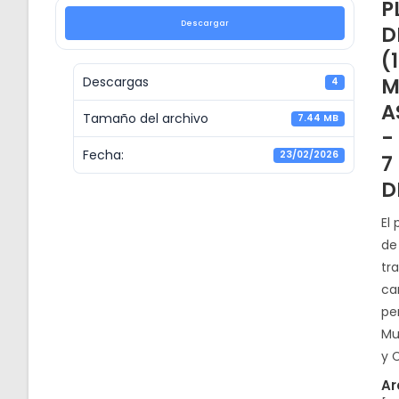
P
Descargar
D
(
M
Descargas
4
A
Tamaño del archivo
7.44 MB
-
Fecha:
23/02/2026
7
D
El
de 
tr
ca
pe
Mu
y 
Ar