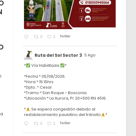
O
N
Twitter
0
2
O
Ruta del Sol Sector 3
5 Ago
*
Vía Habilitada
*
o
*Fecha:* 05/08/2026.
*Hora:* 15:15hrs.
*Dpto.:* Cesar.
*Tramo:* San Roque - Bosconia.
*Ubicación:* La Aurora, Pr 20+500 RN 4516.
*
Se espera congestión debido al
na
restablecimiento paulatino del tránsito
*
Twitter
0
2