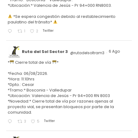
*Ubicación:* Valencia de Jesús - Pr 94+000 RN8003.
*Se espera congestión debido al restablecimiento
paulatino del tránsito*
Twitter
1
2
Ruta del Sol Sector 3
6 Ago
@rutadelsoltram3
·
*
Cierre total de vía
*
*Fecha: 06/08/2026.
*Hora: 11:10hrs
*Dpto.: Cesar
*Tramo:* Bosconia - Valledupar
*Ubicación: Valencia de Jesús - Pr 94+000 RN 8003
*Novedad:* Cierre total de vía por razones ajenas al
proyecto vial, se presentan bloqueos por parte de la
comunidad.
Twitter
3
5