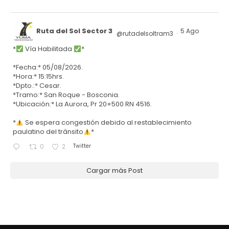
Ruta del Sol Sector 3
5 Ago
@rutadelsoltram3
·
*
Vía Habilitada
*
*Fecha:* 05/08/2026.
*Hora:* 15:15hrs.
*Dpto.:* Cesar.
*Tramo:* San Roque - Bosconia.
*Ubicación:* La Aurora, Pr 20+500 RN 4516.
*
Se espera congestión debido al restablecimiento
paulatino del tránsito
*
Twitter
0
2
Cargar más Post