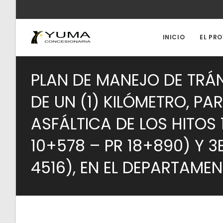
Ir
al
contenido
INICIO
EL PR
PLAN DE MANEJO DE TRÁN
DE UN (1) KILÓMETRO, PA
ASFÁLTICA DE LOS HITOS 
10+578 – PR 18+890) Y 3
4516), EN EL DEPARTAME