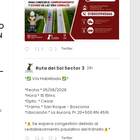
O
N
Twitter
0
2
Ruta del Sol Sector 3
21h
-
*
Vía Habilitada
*
*Fecha:* 05/08/2026.
*Hora:* 15:15hrs.
*Dpto.:* Cesar.
*Tramo:* San Roque - Bosconia.
o
*Ubicación:* La Aurora, Pr 20+500 RN 4516.
*
Se espera congestión debido al
restablecimiento paulatino del tránsito
*
Twitter
0
2