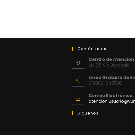
Contáctanos
Centro de Atención 
KM 3.5 Vía Bosconia -
Línea Gratuita de E
018000-945566
Correo Electrónico:
atencion.usuario@y
Síguenos