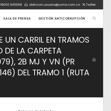
018000 945566
atencion.usuario@yuma.com.co
Twitter
ALTERNAR
SALA DE PRENSA
GESTIÓN ANTICORRUPCIÓN
DE UN CARRIL EN TRAMOS
BÚSQUEDA
O DE LA CARPETA
DE
79), 2B MJ Y VN (PR
146) DEL TRAMO 1 (RUTA
LA
WEB