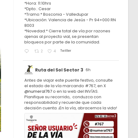
*Hora: 11:10hrs
*Dpto.: Cesar
*Tramo:* Bosconia - Valledupar
*Ubicación: Valencia de Jesús - Pr 94+000 RN
8003
*Novedad:* Cierre total de vía por razones
ajenas al proyecto vial, se presentan
bloqueos por parte de la comunidad.
Twitter
2
4
Ruta del Sol Sector 3
6h
Antes de viajar este puente festivo, consulte
el estado de la vía marcando #767, en X
@numeral767
o en la web del INVÍAS.
Planifique su recorrido, conduzca con
responsabilidad y recuerde que cada
decisión cuenta. ¡En la vía, abracemos la vida!