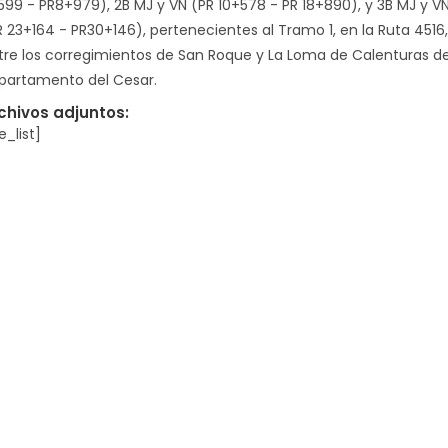
599 - PR8+979), 2B MJ y VN (PR 10+578 - PR 18+890), y 3B MJ y V
R 23+164 - PR30+146), pertenecientes al Tramo 1, en la Ruta 4516,
tre los corregimientos de San Roque y La Loma de Calenturas de
partamento del Cesar.
chivos adjuntos:
le_list]