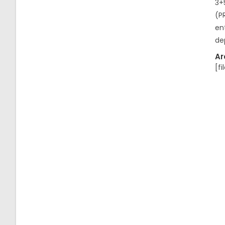
3+
(P
en
de
Ar
[fi