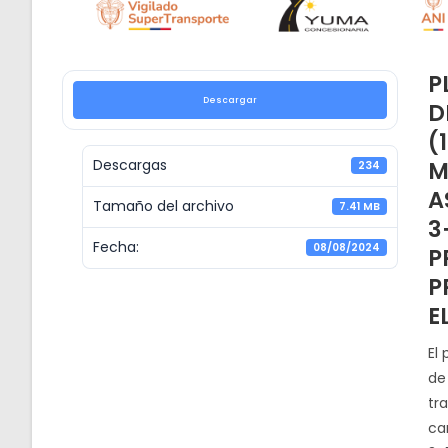
P
Descargar
D
(
M
Descargas
234
A
Tamaño del archivo
7.41 MB
3
Fecha:
08/08/2024
P
P
E
El
de 
tr
car