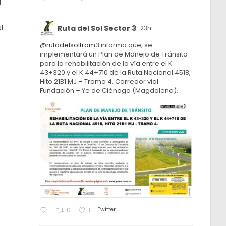
N
l
Ruta del Sol Sector 3
23h
@rutadelsoltram3
informa que, se
implementará un Plan de Manejo de Tránsito
para la rehabilitación de la vía entre el K
43+320 y el K 44+710 de la Ruta Nacional 4518,
Hito 21B1 MJ – Tramo 4. Corredor vial
Fundación – Ye de Ciénaga (Magdalena).
Twitter
0
1