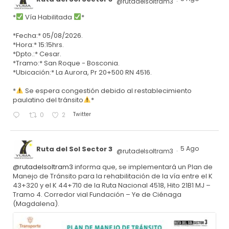
@rutadelsoltram3
·
*
Vía Habilitada
*
*Fecha:* 05/08/2026.
*Hora:* 15:15hrs.
*Dpto.:* Cesar.
*Tramo:* San Roque - Bosconia.
*Ubicación:* La Aurora, Pr 20+500 RN 4516.
*
Se espera congestión debido al restablecimiento
paulatino del tránsito
*
Twitter
0
2
Ruta del Sol Sector 3
5 Ago
@rutadelsoltram3
·
@rutadelsoltram3
informa que, se implementará un Plan de
Manejo de Tránsito para la rehabilitación de la vía entre el K
43+320 y el K 44+710 de la Ruta Nacional 4518, Hito 21B1 MJ –
Tramo 4. Corredor vial Fundación – Ye de Ciénaga
(Magdalena).