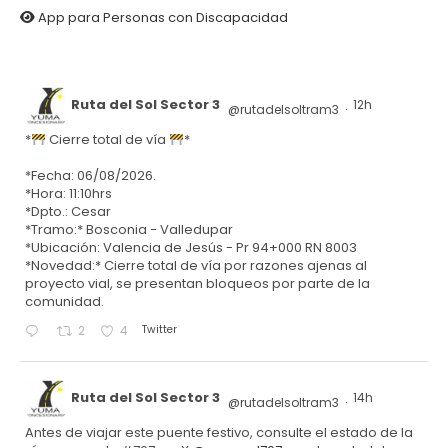
App para Personas con Discapacidad
Ruta del Sol Sector 3
12h
@rutadelsoltram3
·
*
Cierre total de vía
*
*Fecha: 06/08/2026.
*Hora: 11:10hrs
*Dpto.: Cesar
*Tramo:* Bosconia - Valledupar
*Ubicación: Valencia de Jesús - Pr 94+000 RN 8003
*Novedad:* Cierre total de vía por razones ajenas al
proyecto vial, se presentan bloqueos por parte de la
comunidad.
Twitter
2
4
Ruta del Sol Sector 3
14h
@rutadelsoltram3
·
Antes de viajar este puente festivo, consulte el estado de la