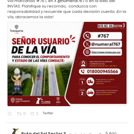
vía marcando #767, en X
@numeral767
o en la web del
INVÍAS. Planifique su recorrido, conduzca con
responsabilidad y recuerde que cada decisión cuenta. ¡En la
vía, abracemos la vida!
Twitter
0
2
Ruta del Sol Sector 3
5 Ago