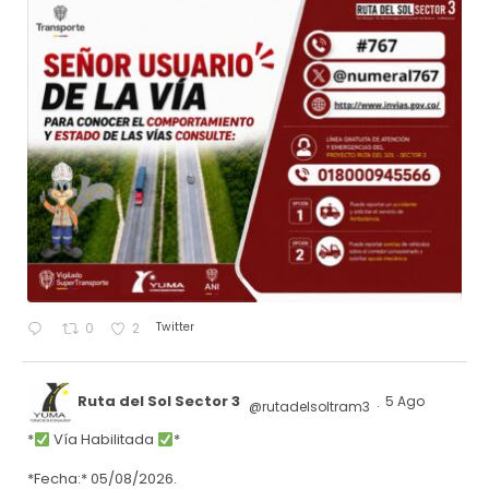
Twitter
0
2
Ruta del Sol Sector 3
5 Ago
@rutadelsoltram3
·
*
Vía Habilitada
*
*Fecha:* 05/08/2026.