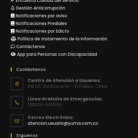
Encuesta Calidad del Servicio
Gestión Anticorrupción
Notificaciones por aviso
Notificaciones Prediales
Notificaciones por Edicto
Política de tratamiento de la información
Contáctenos
App para Personas con Discapacidad
Contáctanos
Centro de Atención a Usuarios:
KM 3.5 Vía Bosconia - El Copey, Cesar
Línea Gratuita de Emergencias:
018000-945566
Correo Electrónico:
Se
atencion.usuario@yuma.com.co
abre
en
Síguenos