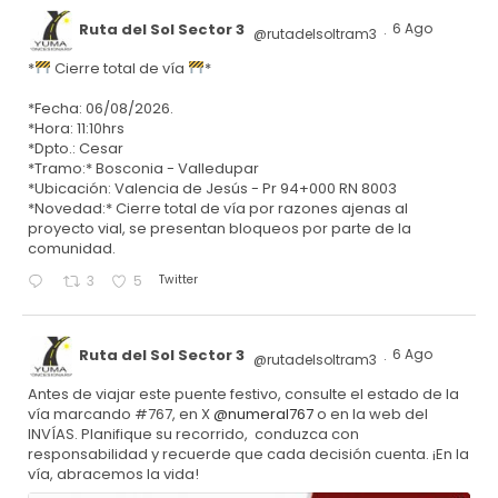
Ruta del Sol Sector 3
6 Ago
@rutadelsoltram3
·
*
Cierre total de vía
*
*Fecha: 06/08/2026.
*Hora: 11:10hrs
*Dpto.: Cesar
*Tramo:* Bosconia - Valledupar
*Ubicación: Valencia de Jesús - Pr 94+000 RN 8003
*Novedad:* Cierre total de vía por razones ajenas al
proyecto vial, se presentan bloqueos por parte de la
comunidad.
Twitter
3
5
Ruta del Sol Sector 3
6 Ago
@rutadelsoltram3
·
Antes de viajar este puente festivo, consulte el estado de la
vía marcando #767, en X
@numeral767
o en la web del
INVÍAS. Planifique su recorrido, conduzca con
responsabilidad y recuerde que cada decisión cuenta. ¡En la
vía, abracemos la vida!