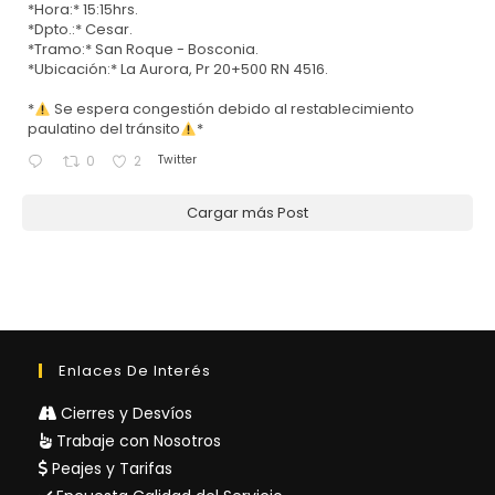
*Hora:* 15:15hrs.
*Dpto.:* Cesar.
*Tramo:* San Roque - Bosconia.
*Ubicación:* La Aurora, Pr 20+500 RN 4516.
*
Se espera congestión debido al restablecimiento
paulatino del tránsito
*
Twitter
0
2
Cargar más Post
Enlaces De Interés
Cierres y Desvíos
Trabaje con Nosotros
Peajes y Tarifas