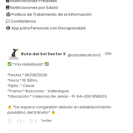
Notificaciones Prediales
Notificaciones por Edicto
Política de Tratamiento de la Información
Contáctenos
App para Personas con Discapacidad
Ruta del Sol Sector 3
20h
@rutadelsoltram3
·
*Vía Habilitada*
*Fecha:* 06/08/2026.
*Hora:* 15:30hrs
*Dpto.:* Cesar.
*Tramo:* Bosconia - Valledupar.
*Ubicación:* Valencia de Jesús - Pr 94+000 RN8003.
*Se espera congestión debido al restablecimiento
paulatino del tránsito*
Twitter
1
2