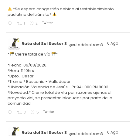
*Se espera congestión debido al restablecimiento
paulatino del tránsito*
Twitter
1
2
Ruta del Sol Sector 3
6 Ago
@rutadelsoltram3
·
*
Cierre total de vía
*
*Fecha: 06/08/2026.
*Hora: 11:10hrs
*Dpto.: Cesar
*Tramo:* Bosconia - Valledupar
*Ubicación: Valencia de Jesús - Pr 94+000 RN 8003
*Novedad:* Cierre total de vía por razones ajenas al
proyecto vial, se presentan bloqueos por parte de la
comunidad.
Twitter
3
5
Ruta del Sol Sector 3
6 Ago
@rutadelsoltram3
·