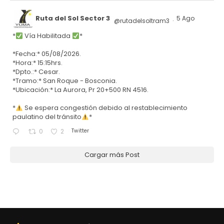
Ruta del Sol Sector 3
5 Ago
@rutadelsoltram3
·
*
Vía Habilitada
*
*Fecha:* 05/08/2026.
*Hora:* 15:15hrs.
*Dpto.:* Cesar.
*Tramo:* San Roque - Bosconia.
*Ubicación:* La Aurora, Pr 20+500 RN 4516.
*
Se espera congestión debido al restablecimiento
paulatino del tránsito
*
Twitter
0
2
Cargar más Post