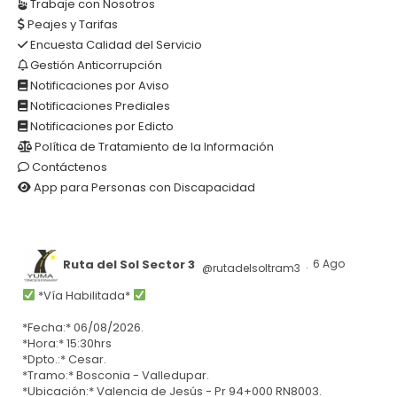
Trabaje con Nosotros
Peajes y Tarifas
Encuesta Calidad del Servicio
Gestión Anticorrupción
Notificaciones por Aviso
Notificaciones Prediales
Notificaciones por Edicto
Política de Tratamiento de la Información
Contáctenos
App para Personas con Discapacidad
Ruta del Sol Sector 3
6 Ago
@rutadelsoltram3
·
*Vía Habilitada*
*Fecha:* 06/08/2026.
*Hora:* 15:30hrs
*Dpto.:* Cesar.
*Tramo:* Bosconia - Valledupar.
*Ubicación:* Valencia de Jesús - Pr 94+000 RN8003.