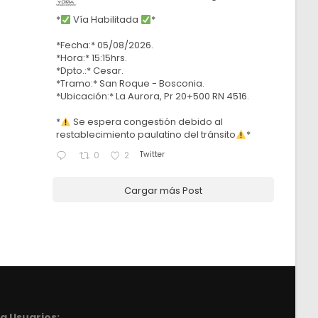
*
Vía Habilitada
*
*Fecha:* 05/08/2026.
*Hora:* 15:15hrs.
*Dpto.:* Cesar.
*Tramo:* San Roque - Bosconia.
*Ubicación:* La Aurora, Pr 20+500 RN 4516.
*
Se espera congestión debido al
restablecimiento paulatino del tránsito
*
Twitter
0
2
Cargar más Post
a Usuarios: