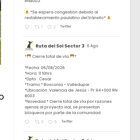
RN8003.
*Se espera congestión debido al
restablecimiento paulatino del tránsito*
Twitter
1
2
Ruta del Sol Sector 3
6 Ago
*
Cierre total de vía
*
*Fecha: 06/08/2026.
*Hora: 11:10hrs
*Dpto.: Cesar
*Tramo:* Bosconia - Valledupar
*Ubicación: Valencia de Jesús - Pr 94+000 RN
O
8003
*Novedad:* Cierre total de vía por razones
ajenas al proyecto vial, se presentan
bloqueos por parte de la comunidad.
Twitter
3
5