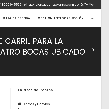
018000 945566
atencion.usuario@yuma.com.co
Twitter
ALTERNAR
SALA DE PRENSA
GESTIÓN ANTICORRUPCIÓN
BÚSQUEDA
E CARRIL PARA LA
CUATRO BOCAS UBICADO
DE
LA
Enlaces de Interés
WEB
Cierres y Desvíos