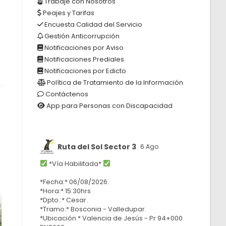
Trabaje con Nosotros
Peajes y Tarifas
Encuesta Calidad del Servicio
Gestión Anticorrupción
Notificaciones por Aviso
Notificaciones Prediales
Notificaciones por Edicto
Política de Tratamiento de la Información
Contáctenos
App para Personas con Discapacidad
Ruta del Sol Sector 3
6 Ago
*Vía Habilitada*
*Fecha:* 06/08/2026.
*Hora:* 15:30hrs
*Dpto.:* Cesar.
*Tramo:* Bosconia - Valledupar.
*Ubicación:* Valencia de Jesús - Pr 94+000