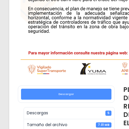
P
Descargar
D
R
D
Descargas
5
E
Tamaño del archivo
7.01 MB