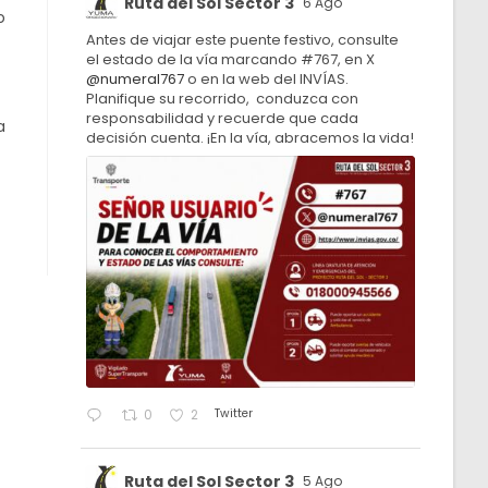
Ruta del Sol Sector 3
6 Ago
o
Antes de viajar este puente festivo, consulte
el estado de la vía marcando #767, en X
@numeral767
o en la web del INVÍAS.
Planifique su recorrido, conduzca con
responsabilidad y recuerde que cada
a
decisión cuenta. ¡En la vía, abracemos la vida!
Twitter
0
2
Ruta del Sol Sector 3
5 Ago