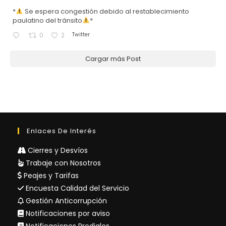
*
Se espera congestión debido al restablecimiento
paulatino del tránsito
*
Twitter
0
2
Cargar más Post
Enlaces De Interés
Cierres y Desvíos
Trabaje con Nosotros
Peajes y Tarifas
Encuesta Calidad del Servicio
Gestión Anticorrupción
Notificaciones por aviso
Notificaciones Prediales