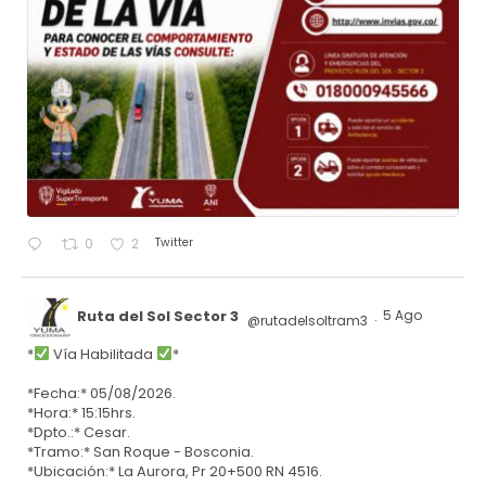
Twitter
0
2
Ruta del Sol Sector 3
5 Ago
@rutadelsoltram3
·
*
Vía Habilitada
*
*Fecha:* 05/08/2026.
*Hora:* 15:15hrs.
*Dpto.:* Cesar.
*Tramo:* San Roque - Bosconia.
*Ubicación:* La Aurora, Pr 20+500 RN 4516.