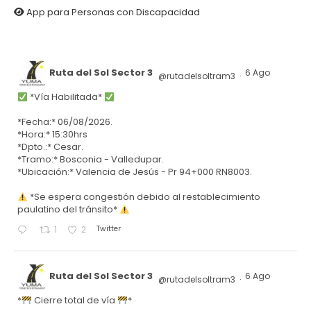
App para Personas con Discapacidad
Ruta del Sol Sector 3
6 Ago
@rutadelsoltram3
·
*Vía Habilitada*
*Fecha:* 06/08/2026.
*Hora:* 15:30hrs
*Dpto.:* Cesar.
*Tramo:* Bosconia - Valledupar.
*Ubicación:* Valencia de Jesús - Pr 94+000 RN8003.
*Se espera congestión debido al restablecimiento
paulatino del tránsito*
Twitter
1
2
Ruta del Sol Sector 3
6 Ago
@rutadelsoltram3
·
*
Cierre total de vía
*