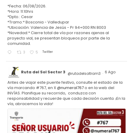
*Fecha: 06/08/2026.
*Hora: 11:10hrs
*Dpto.: Cesar
*Tramo:* Bosconia - Valledupar
*Ubicación: Valencia de Jesús - Pr 94+000 RN 8003
*Novedad:* Cierre total de vía por razones ajenas al
proyecto vial, se presentan bloqueos por parte de la
comunidad.
Twitter
3
5
Ruta del Sol Sector 3
6 Ago
@rutadelsoltram3
·
Antes de viajar este puente festivo, consulte el estado de la
vía marcando #767, en X
@numeral767
o en la web del
INVÍAS. Planifique su recorrido, conduzca con
responsabilidad y recuerde que cada decisión cuenta. ¡En la
vía, abracemos la vida!