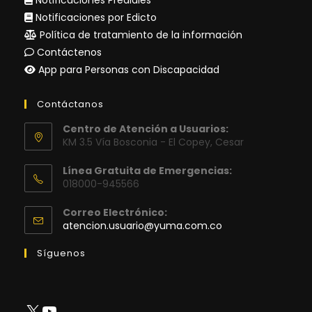
Notificaciones por Edicto
Política de tratamiento de la información
Contáctenos
App para Personas con Discapacidad
Contáctanos
Centro de Atención a Usuarios:
KM 3.5 Vía Bosconia - El Copey, Cesar
Línea Gratuita de Emergencias:
018000-945566
Correo Electrónico:
Se
atencion.usuario@yuma.com.co
abre
en
Síguenos
tu
aplicación
X
YouTube