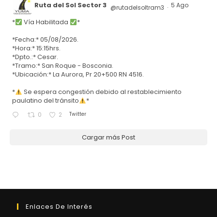
Ruta del Sol Sector 3
5 Ago
@rutadelsoltram3
·
*
Vía Habilitada
*
*Fecha:* 05/08/2026.
*Hora:* 15:15hrs.
*Dpto.:* Cesar.
*Tramo:* San Roque - Bosconia.
*Ubicación:* La Aurora, Pr 20+500 RN 4516.
*
Se espera congestión debido al restablecimiento
paulatino del tránsito
*
Twitter
0
2
Cargar más Post
Enlaces De Interés