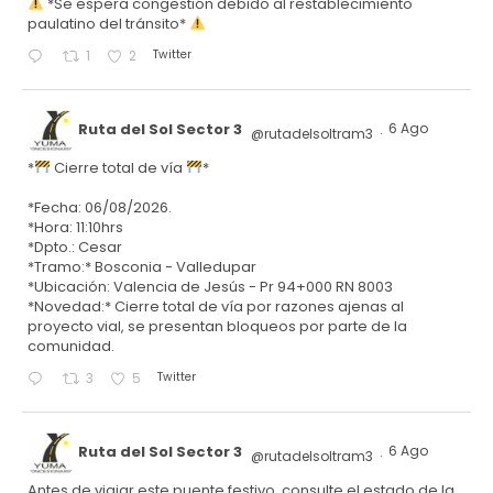
*Se espera congestión debido al restablecimiento
paulatino del tránsito*
Twitter
1
2
Ruta del Sol Sector 3
6 Ago
@rutadelsoltram3
·
*
Cierre total de vía
*
*Fecha: 06/08/2026.
*Hora: 11:10hrs
*Dpto.: Cesar
*Tramo:* Bosconia - Valledupar
*Ubicación: Valencia de Jesús - Pr 94+000 RN 8003
*Novedad:* Cierre total de vía por razones ajenas al
proyecto vial, se presentan bloqueos por parte de la
comunidad.
Twitter
3
5
Ruta del Sol Sector 3
6 Ago
@rutadelsoltram3
·
Antes de viajar este puente festivo, consulte el estado de la