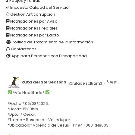
Peajes y Tarifas
Encuesta Calidad del Servicio
Gestión Anticorrupción
Notificaciones por Aviso
Notificaciones Prediales
Notificaciones por Edicto
Política de Tratamiento de la Información
Contáctenos
App para Personas con Discapacidad
Ruta del Sol Sector 3
6 Ago
@rutadelsoltram3
·
*Vía Habilitada*
*Fecha:* 06/08/2026.
*Hora:* 15:30hrs
*Dpto.:* Cesar.
*Tramo:* Bosconia - Valledupar.
*Ubicación:* Valencia de Jesús - Pr 94+000 RN8003.