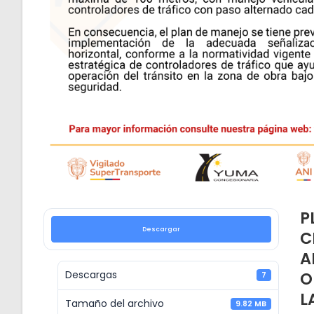
P
Descargar
C
A
O
Descargas
7
L
Tamaño del archivo
9.82 MB