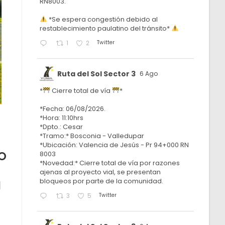
RN8003.
*Se espera congestión debido al
restablecimiento paulatino del tránsito*
Twitter
1
2
Ruta del Sol Sector 3
6 Ago
*
Cierre total de vía
*
*Fecha: 06/08/2026.
*Hora: 11:10hrs
*Dpto.: Cesar
*Tramo:* Bosconia - Valledupar
*Ubicación: Valencia de Jesús - Pr 94+000 RN
O
8003
*Novedad:* Cierre total de vía por razones
ajenas al proyecto vial, se presentan
bloqueos por parte de la comunidad.
N
Twitter
3
5