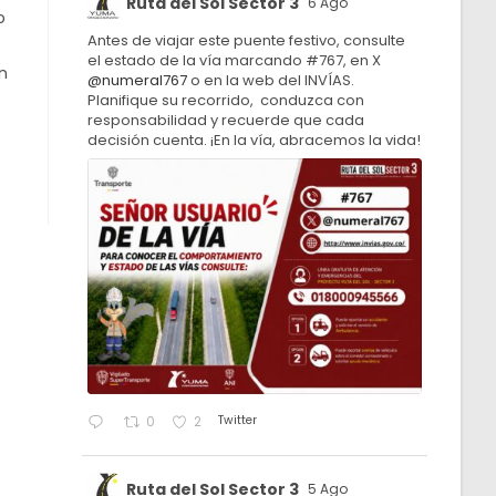
Ruta del Sol Sector 3
6 Ago
o
Antes de viajar este puente festivo, consulte
el estado de la vía marcando #767, en X
n
@numeral767
o en la web del INVÍAS.
Planifique su recorrido, conduzca con
responsabilidad y recuerde que cada
decisión cuenta. ¡En la vía, abracemos la vida!
Twitter
0
2
Ruta del Sol Sector 3
5 Ago