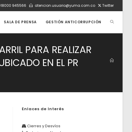
018000 945566
atencion.usuario@yuma.com.co
Twitter
ALTERNAR
SALA DE PRENSA
GESTIÓN ANTICORRUPCIÓN
BÚSQUEDA
ARRIL PARA REALIZAR
UBICADO EN EL PR
DE
LA
Enlaces de Interés
WEB
Cierres y Desvíos