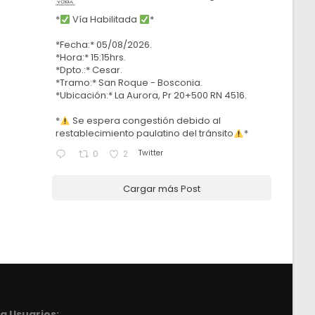
*
Vía Habilitada
*
*Fecha:* 05/08/2026.
*Hora:* 15:15hrs.
*Dpto.:* Cesar.
*Tramo:* San Roque - Bosconia.
*Ubicación:* La Aurora, Pr 20+500 RN 4516.
*
Se espera congestión debido al
restablecimiento paulatino del tránsito
*
Twitter
0
2
Cargar más Post
a Usuarios: