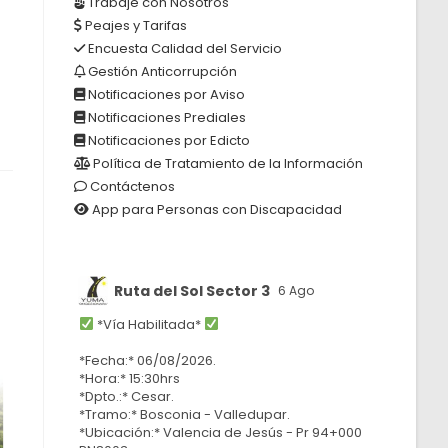
Trabaje con Nosotros
Peajes y Tarifas
Encuesta Calidad del Servicio
Gestión Anticorrupción
Notificaciones por Aviso
Notificaciones Prediales
Notificaciones por Edicto
Política de Tratamiento de la Información
Contáctenos
App para Personas con Discapacidad
Ruta del Sol Sector 3
6 Ago
*Vía Habilitada*
*Fecha:* 06/08/2026.
*Hora:* 15:30hrs
*Dpto.:* Cesar.
*Tramo:* Bosconia - Valledupar.
*Ubicación:* Valencia de Jesús - Pr 94+000