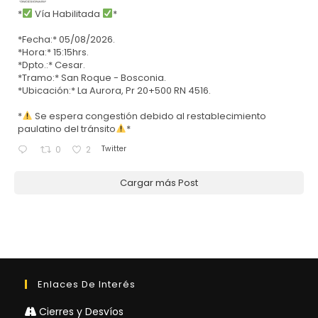
*
Vía Habilitada
*
*Fecha:* 05/08/2026.
*Hora:* 15:15hrs.
*Dpto.:* Cesar.
*Tramo:* San Roque - Bosconia.
*Ubicación:* La Aurora, Pr 20+500 RN 4516.
*
Se espera congestión debido al restablecimiento
paulatino del tránsito
*
Twitter
0
2
Cargar más Post
Enlaces De Interés
Cierres y Desvíos