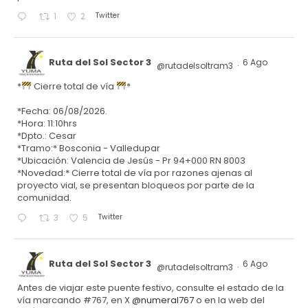
Twitter
1
2
Ruta del Sol Sector 3
6 Ago
@rutadelsoltram3
·
*
Cierre total de vía
*
*Fecha: 06/08/2026.
*Hora: 11:10hrs
*Dpto.: Cesar
*Tramo:* Bosconia - Valledupar
*Ubicación: Valencia de Jesús - Pr 94+000 RN 8003
*Novedad:* Cierre total de vía por razones ajenas al
proyecto vial, se presentan bloqueos por parte de la
comunidad.
Twitter
3
5
Ruta del Sol Sector 3
6 Ago
@rutadelsoltram3
·
Antes de viajar este puente festivo, consulte el estado de la
vía marcando #767, en X
@numeral767
o en la web del