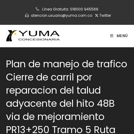
Ir
Línea Gratuita:
018000 945566
al
atencion.usuario@yuma.com.co
Twitter
contenido
MENÚ
Plan de manejo de trafico
Cierre de carril por
reparacion del talud
adyacente del hito 48B
via de mejoramiento
PR13+250 Tramo 5 Ruta