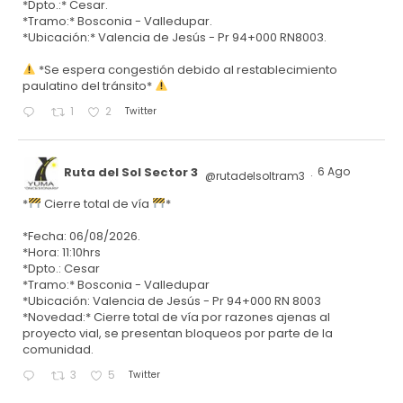
*Dpto.:* Cesar.
*Tramo:* Bosconia - Valledupar.
*Ubicación:* Valencia de Jesús - Pr 94+000 RN8003.
*Se espera congestión debido al restablecimiento
paulatino del tránsito*
Twitter
1
2
Ruta del Sol Sector 3
6 Ago
@rutadelsoltram3
·
*
Cierre total de vía
*
*Fecha: 06/08/2026.
*Hora: 11:10hrs
*Dpto.: Cesar
*Tramo:* Bosconia - Valledupar
*Ubicación: Valencia de Jesús - Pr 94+000 RN 8003
*Novedad:* Cierre total de vía por razones ajenas al
proyecto vial, se presentan bloqueos por parte de la
comunidad.
Twitter
3
5