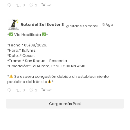
Twitter
0
2
Ruta del Sol Sector 3
5 Ago
@rutadelsoltram3
·
*
Vía Habilitada
*
*Fecha:* 05/08/2026.
*Hora:* 15:15hrs.
*Dpto.:* Cesar.
*Tramo:* San Roque - Bosconia.
*Ubicación:* La Aurora, Pr 20+500 RN 4516.
*
Se espera congestión debido al restablecimiento
paulatino del tránsito
*
Twitter
0
2
Cargar más Post