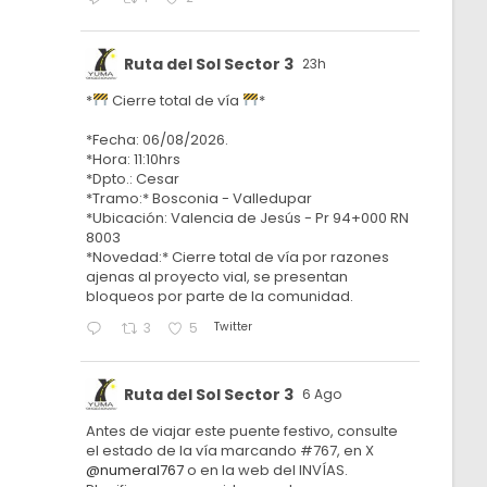
Ruta del Sol Sector 3
23h
*
Cierre total de vía
*
*Fecha: 06/08/2026.
*Hora: 11:10hrs
*Dpto.: Cesar
*Tramo:* Bosconia - Valledupar
*Ubicación: Valencia de Jesús - Pr 94+000 RN
8003
*Novedad:* Cierre total de vía por razones
ajenas al proyecto vial, se presentan
bloqueos por parte de la comunidad.
Twitter
3
5
Ruta del Sol Sector 3
6 Ago
Antes de viajar este puente festivo, consulte
el estado de la vía marcando #767, en X
@numeral767
o en la web del INVÍAS.