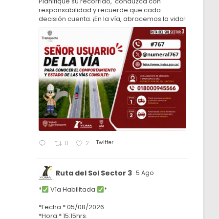
Planifique su recorrido, conduzca con
responsabilidad y recuerde que cada
decisión cuenta. ¡En la vía, abracemos la vida!
Twitter
0
2
Ruta del Sol Sector 3
5 Ago
*
Vía Habilitada
*
*Fecha:* 05/08/2026.
*Hora:* 15:15hrs.