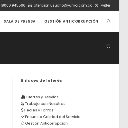
018000 945566
atencion.usuario@yuma.com.co
Twitter
ALTERNAR
SALA DE PRENSA
GESTIÓN ANTICORRUPCIÓN
BÚSQUEDA
DE
Enlaces de Interés
LA
Cierres y Desvíos
Trabaje con Nosotros
WEB
Peajes y Tarifas
Encuesta Calidad del Servicio
Gestión Anticorrupción