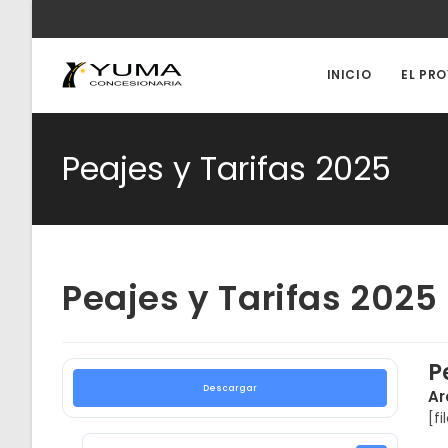
Ir
al
contenido
INICIO
EL PR
Peajes y Tarifas 2025
Peajes y Tarifas 2025
P
Descargar
Ar
[fi