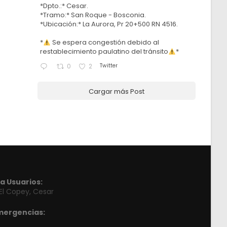
*Dpto.:* Cesar.
*Tramo:* San Roque - Bosconia.
*Ubicación:* La Aurora, Pr 20+500 RN 4516.
*
Se espera congestión debido al
restablecimiento paulatino del tránsito
*
Twitter
0
2
Cargar más Post
a Usuarios:
 El Copey, Cesar
mergencias: