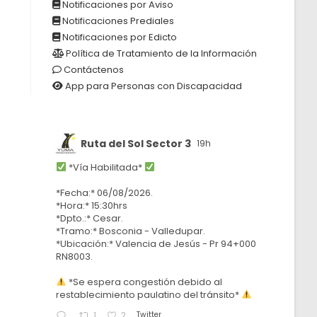
Notificaciones por Aviso
Notificaciones Prediales
Notificaciones por Edicto
Política de Tratamiento de la Información
Contáctenos
App para Personas con Discapacidad
Ruta del Sol Sector 3
19h
*Vía Habilitada*
*Fecha:* 06/08/2026.
*Hora:* 15:30hrs
*Dpto.:* Cesar.
*Tramo:* Bosconia - Valledupar.
*Ubicación:* Valencia de Jesús - Pr 94+000
RN8003.
*Se espera congestión debido al
restablecimiento paulatino del tránsito*
Twitter
1
2