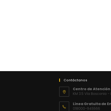
Contáctanos
Centro de Atención 
KM 3.5 Vía Bosconia -
Línea Gratuita de E
018000-945566