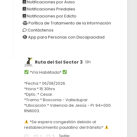
Notificaciones por Aviso
Notificaciones Prediales
Notificaciones por Edicto
Política de Tratamiento de la Información
Contáctenos
App para Personas con Discapacidad
Ruta del Sol Sector 3
13h
*Vía Habilitada*
*Fecha:* 06/08/2026.
*Hora:* 15:30hrs
*Dpto.:* Cesar.
*Tramo:* Bosconia - Valledupar.
*Ubicación:* Valencia de Jesús - Pr 94+000
RN8003.
*Se espera congestión debido al
restablecimiento paulatino del tránsito*
Twitter
1
2