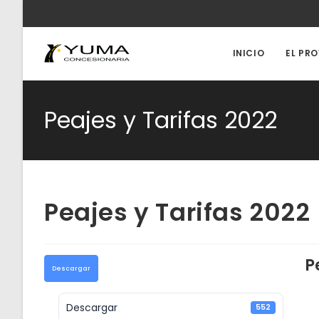
Ir
al
contenido
INICIO
EL PR
Peajes y Tarifas 2022
Peajes y Tarifas 2022
P
Descargar
Descargar
552