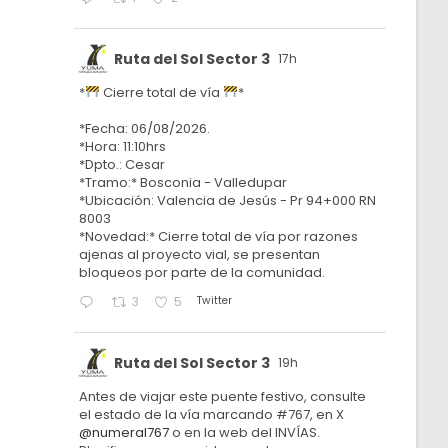
Ruta del Sol Sector 3
17h
*
Cierre total de vía
*
*Fecha: 06/08/2026.
*Hora: 11:10hrs
*Dpto.: Cesar
*Tramo:* Bosconia - Valledupar
*Ubicación: Valencia de Jesús - Pr 94+000 RN
8003
*Novedad:* Cierre total de vía por razones
ajenas al proyecto vial, se presentan
bloqueos por parte de la comunidad.
Twitter
3
5
Ruta del Sol Sector 3
19h
Antes de viajar este puente festivo, consulte
el estado de la vía marcando #767, en X
@numeral767
o en la web del INVÍAS.