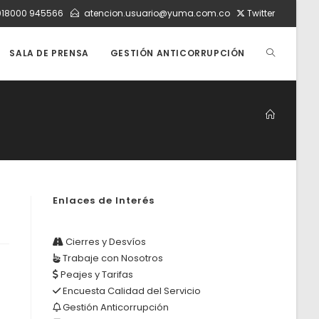
018000 945566
atencion.usuario@yuma.com.co
Twitter
ALTERNAR
SALA DE PRENSA
GESTIÓN ANTICORRUPCIÓN
BÚSQUEDA
DE
Enlaces de Interés
LA
Cierres y Desvíos
Trabaje con Nosotros
WEB
Peajes y Tarifas
Encuesta Calidad del Servicio
Gestión Anticorrupción