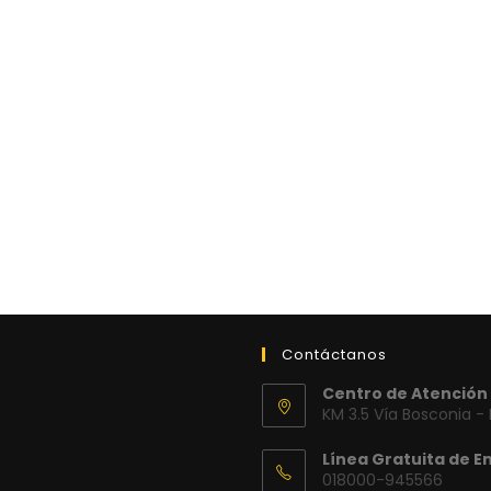
Contáctanos
Centro de Atención 
KM 3.5 Vía Bosconia -
Línea Gratuita de E
018000-945566