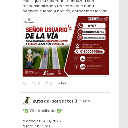
Planifique su recorrido, conduzca con
responsabilidad y recuerde que cada
decisión cuenta. ¡En la vía, abracemos la vida!
Twitter
0
2
Ruta del Sol Sector 3
5 Ago
*
Vía Habilitada
*
*Fecha:* 05/08/2026.
*Hora:* 15:15hrs.