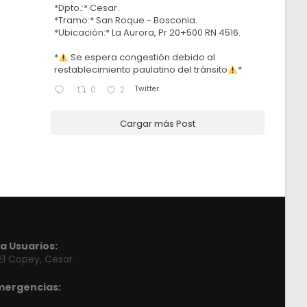
*Dpto.:* Cesar.
*Tramo:* San Roque - Bosconia.
*Ubicación:* La Aurora, Pr 20+500 RN 4516.
*
Se espera congestión debido al
restablecimiento paulatino del tránsito
*
Twitter
0
2
Cargar más Post
a Usuarios:
 El Copey, Cesar
mergencias: