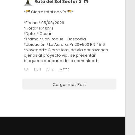
Ruta del Sol Sector 3
17h
*
Cierre total de vía
*
*Fecha:* 05/08/2026
*Hora:* 11:40hrs
*Dpto.:* Cesar
*Tramo:* San Roque - Bosconia.
*Ubicación:* La Aurora, Pr 20+500 RN 4516
*Novedad:* Cierre total de vía por razones
ajenas al proyecto vial, se presentan
bloqueos por parte de la comunidad.
Twitter
1
2
Cargar más Post