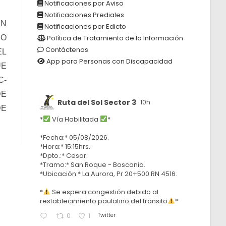
Notificaciones por Aviso
Notificaciones Prediales
ÚN
Notificaciones por Edicto
RO
Política de Tratamiento de la Información
Contáctenos
EL
App para Personas con Discapacidad
UE
C-
DE
Ruta del Sol Sector 3
10h
DE
*
Vía Habilitada
*
*Fecha:* 05/08/2026.
*Hora:* 15:15hrs.
*Dpto.:* Cesar.
*Tramo:* San Roque - Bosconia.
*Ubicación:* La Aurora, Pr 20+500 RN 4516.
*
Se espera congestión debido al
restablecimiento paulatino del tránsito
*
Twitter
0
1