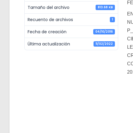
FE
Tamaño del archivo
813.68 KB
E
Recuento de archivos
1
N
P
Fecha de creación
04/10/2016
CI
Última actualización
11/02/2022
LE
C
CO
20