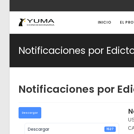
Ir
al
contenido
INICIO
EL PR
Notificaciones por Edict
Notificaciones por Ed
N
Descargar
US
CA
Descargar
1527