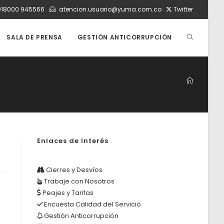
018000 945566
atencion.usuario@yuma.com.co
Twitter
ALTERNAR
SALA DE PRENSA
GESTIÓN ANTICORRUPCIÓN
BÚSQUEDA
DE
Enlaces de Interés
LA
Cierres y Desvíos
Trabaje con Nosotros
WEB
Peajes y Tarifas
Encuesta Calidad del Servicio
Gestión Anticorrupción