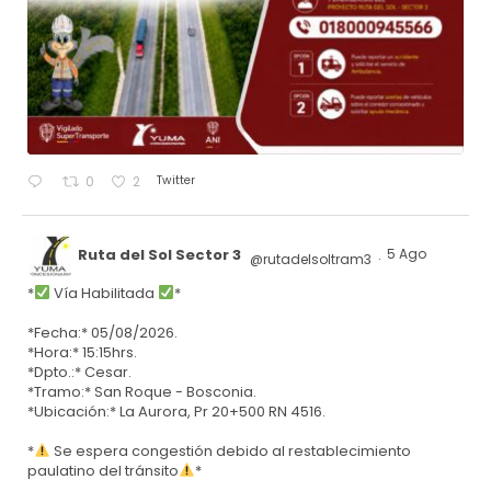
Twitter
0
2
Ruta del Sol Sector 3
5 Ago
@rutadelsoltram3
·
*
Vía Habilitada
*
*Fecha:* 05/08/2026.
*Hora:* 15:15hrs.
*Dpto.:* Cesar.
*Tramo:* San Roque - Bosconia.
*Ubicación:* La Aurora, Pr 20+500 RN 4516.
*
Se espera congestión debido al restablecimiento
paulatino del tránsito
*