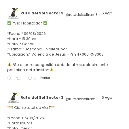
Ruta del Sol Sector 3
6 Ago
@rutadelsoltram3
·
*Vía Habilitada*
*Fecha:* 06/08/2026.
*Hora:* 15:30hrs
*Dpto.:* Cesar.
*Tramo:* Bosconia - Valledupar.
*Ubicación:* Valencia de Jesús - Pr 94+000 RN8003.
*Se espera congestión debido al restablecimiento
paulatino del tránsito*
Twitter
1
2
Ruta del Sol Sector 3
6 Ago
@rutadelsoltram3
·
*
Cierre total de vía
*
*Fecha: 06/08/2026.
*Hora: 11:10hrs
*Dpto.: Cesar