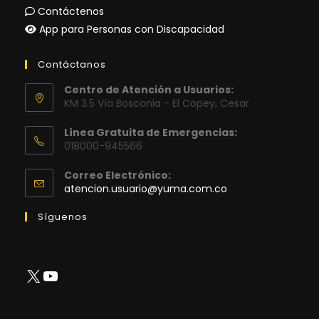
Contáctenos
App para Personas con Discapacidad
Contáctanos
Centro de Atención a Usuarios:
KM 3.5 Vía Bosconia - El Copey, Cesar
Línea Gratuita de Emergencias:
018000-945566
Correo Electrónico:
Se
atencion.usuario@yuma.com.co
abre
en
Síguenos
tu
aplicación
X
YouTube