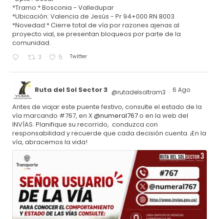
*Tramo:* Bosconia - Valledupar
*Ubicación: Valencia de Jesús - Pr 94+000 RN 8003
*Novedad:* Cierre total de vía por razones ajenas al
proyecto vial, se presentan bloqueos por parte de la
comunidad.
Twitter
3
5
Ruta del Sol Sector 3
6 Ago
@rutadelsoltram3
·
Antes de viajar este puente festivo, consulte el estado de la
vía marcando #767, en X
@numeral767
o en la web del
INVÍAS. Planifique su recorrido, conduzca con
responsabilidad y recuerde que cada decisión cuenta. ¡En la
vía, abracemos la vida!