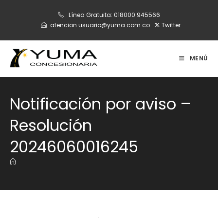
Ir
Línea Gratuita:
018000 945566
al
atencion.usuario@yuma.com.co
Twitter
contenido
MENÚ
Notificación por aviso –
Resolución
20246060016245