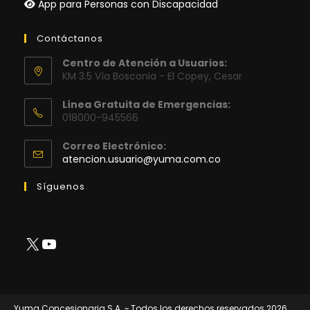
App para Personas con Discapacidad
Contáctanos
Centro de Atención a Usuarios:
KM 3.5 Vía Bosconia - El Copey, Cesar
Línea Gratuita de Emergencias:
018000-945566
Correo Electrónico:
Se
atencion.usuario@yuma.com.co
abre
en
Síguenos
tu
aplicación
X
YouTube
Yuma Concesionaria S.A. ~ Todos los derechos reservados 2026.