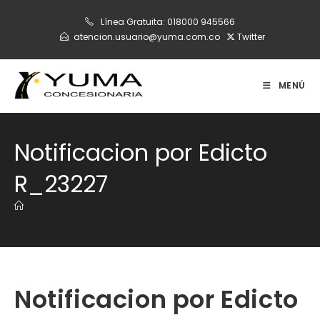
Ir
Línea Gratuita:
018000 945566
al
atencion.usuario@yuma.com.co
Twitter
contenido
MENÚ
Notificacion por Edicto
R_23227
Notificacion por Edicto