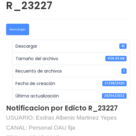
R_23227
Descargar
Descargar
61
Tamaño del archivo
426.63 KB
Recuento de archivos
1
Fecha de creación
27/08/2020
Última actualización
20/04/2022
Notificacion por Edicto R_23227
USUARIO: Esdras Albenis Martinez Yepes
CANAL: Personal OAU fija