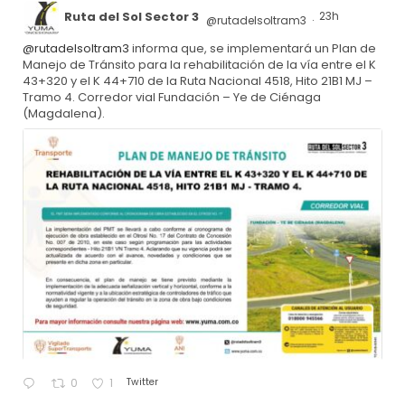
Ruta del Sol Sector 3
23h
@rutadelsoltram3
·
@rutadelsoltram3
informa que, se implementará un Plan de
Manejo de Tránsito para la rehabilitación de la vía entre el K
43+320 y el K 44+710 de la Ruta Nacional 4518, Hito 21B1 MJ –
Tramo 4. Corredor vial Fundación – Ye de Ciénaga
(Magdalena).
Twitter
0
1