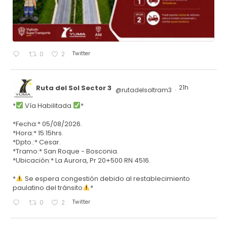
Twitter
0
2
Ruta del Sol Sector 3
21h
@rutadelsoltram3
·
*
Vía Habilitada
*
*Fecha:* 05/08/2026.
*Hora:* 15:15hrs.
*Dpto.:* Cesar.
*Tramo:* San Roque - Bosconia.
*Ubicación:* La Aurora, Pr 20+500 RN 4516.
*
Se espera congestión debido al restablecimiento
paulatino del tránsito
*
Twitter
0
2