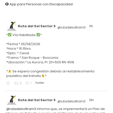
App para Personas con Discapacidad
Ruta del Sol Sector 3
11h
@rutadelsoltram3
·
*
Vía Habilitada
*
*Fecha:* 05/08/2026.
*Hora:* 15:15hrs.
*Dpto.:* Cesar.
*Tramo:* San Roque - Bosconia.
*Ubicación:* La Aurora, Pr 20+500 RN 4516.
*
Se espera congestión debido al restablecimiento
paulatino del tránsito
*
Twitter
0
1
Ruta del Sol Sector 3
13h
@rutadelsoltram3
·
@rutadelsoltram3
informa que, se implementará un Plan de