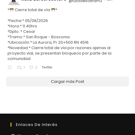
@rutadelsoltram3
·
*
Cierre total de vía
*
*Fecha:* 05/08/2026
*Hora:* 11:40hrs
*Dpto.:* Cesar
*Tramo:* San Roque - Bosconia.
*Ubicación:* La Aurora, Pr 20+500 RN 4516
*Novedad:* Cierre total de vía por razones ajenas al
proyecto vial, se presentan bloqueos por parte de la
comunidad.
Twitter
1
2
Cargar más Post
Enlaces De Interés