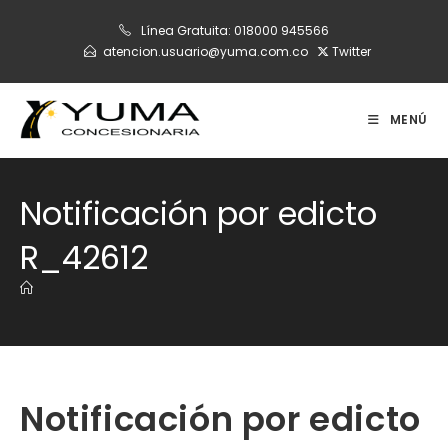
Ir
Línea Gratuita:
018000 945566
al
atencion.usuario@yuma.com.co
Twitter
contenido
MENÚ
Notificación por edicto
R_42612
Notificación por edicto