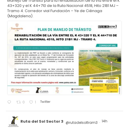
Manejo de Tránsito para la rehabilitación de la vía entre el K
43+320 y el K 44+710 de la Ruta Nacional 4518, Hito 21B1 MJ –
Tramo 4. Corredor vial Fundación – Ye de Ciénaga
(Magdalena).
Twitter
0
1
Ruta del Sol Sector 3
14h
@rutadelsoltram3
·