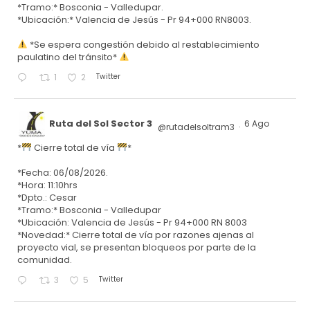
*Tramo:* Bosconia - Valledupar.
*Ubicación:* Valencia de Jesús - Pr 94+000 RN8003.
*Se espera congestión debido al restablecimiento
paulatino del tránsito*
Twitter
1
2
Ruta del Sol Sector 3
6 Ago
@rutadelsoltram3
·
*
Cierre total de vía
*
*Fecha: 06/08/2026.
*Hora: 11:10hrs
*Dpto.: Cesar
*Tramo:* Bosconia - Valledupar
*Ubicación: Valencia de Jesús - Pr 94+000 RN 8003
*Novedad:* Cierre total de vía por razones ajenas al
proyecto vial, se presentan bloqueos por parte de la
comunidad.
Twitter
3
5