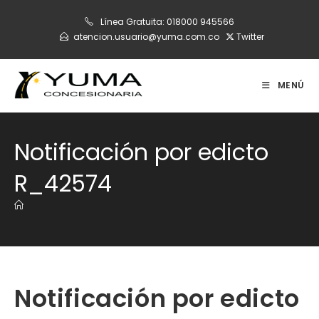
Ir
Línea Gratuita:
018000 945566
al
atencion.usuario@yuma.com.co
Twitter
contenido
MENÚ
Notificación por edicto
R_42574
Notificación por edicto