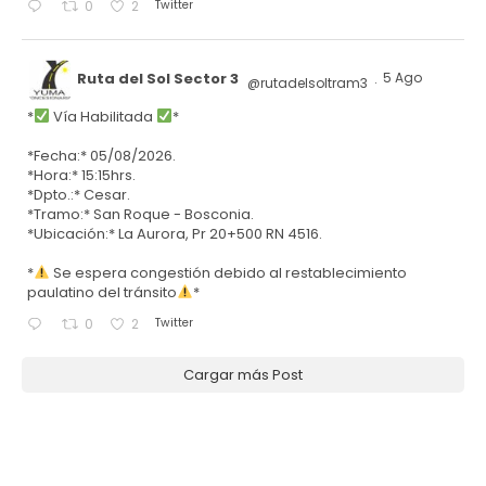
Twitter
0
2
Ruta del Sol Sector 3
5 Ago
@rutadelsoltram3
·
*
Vía Habilitada
*
*Fecha:* 05/08/2026.
*Hora:* 15:15hrs.
*Dpto.:* Cesar.
*Tramo:* San Roque - Bosconia.
*Ubicación:* La Aurora, Pr 20+500 RN 4516.
*
Se espera congestión debido al restablecimiento
paulatino del tránsito
*
Twitter
0
2
Cargar más Post