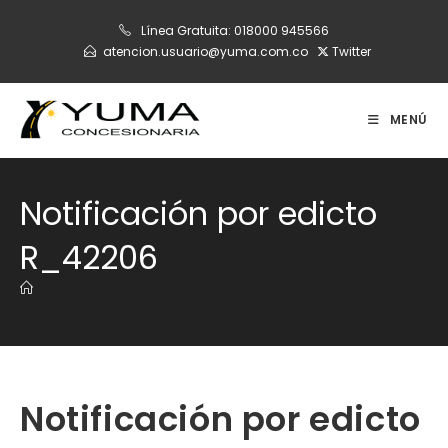
Ir
Línea Gratuita:
018000 945566
al
atencion.usuario@yuma.com.co
Twitter
contenido
MENÚ
Notificación por edicto
R_42206
Notificación por edicto