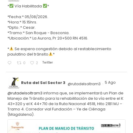
*
Vía Habilitada
*
*Fecha:* 05/08/2026.
*Hora:* 15:15hrs.
*Dpto.:* Cesar.
*Tramo:* San Roque - Bosconia.
*Ubicación:* La Aurora, Pr 20+500 RN 4516.
*
Se espera congestión debido al restablecimiento
paulatino del tránsito
*
Twitter
0
2
Ruta del Sol Sector 3
5 Ago
@rutadelsoltram3
·
@rutadelsoltram3
informa que, se implementará un Plan de
Manejo de Tránsito para la rehabilitación de la vía entre el K
43+320 y el K 44+710 de la Ruta Nacional 4518, Hito 21B1 MJ –
Tramo 4. Corredor vial Fundación – Ye de Ciénaga
(Magdalena).