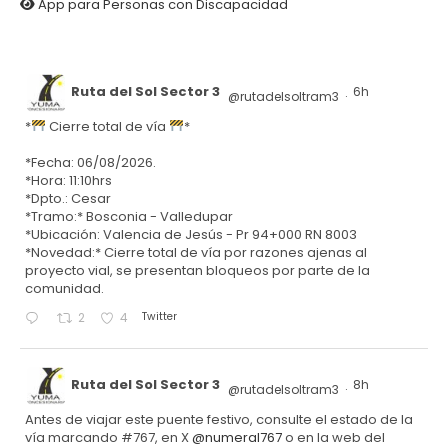
App para Personas con Discapacidad
Ruta del Sol Sector 3
6h
@rutadelsoltram3
·
*
Cierre total de vía
*
*Fecha: 06/08/2026.
*Hora: 11:10hrs
*Dpto.: Cesar
*Tramo:* Bosconia - Valledupar
*Ubicación: Valencia de Jesús - Pr 94+000 RN 8003
*Novedad:* Cierre total de vía por razones ajenas al
proyecto vial, se presentan bloqueos por parte de la
comunidad.
Twitter
2
4
Ruta del Sol Sector 3
8h
@rutadelsoltram3
·
Antes de viajar este puente festivo, consulte el estado de la
vía marcando #767, en X
@numeral767
o en la web del