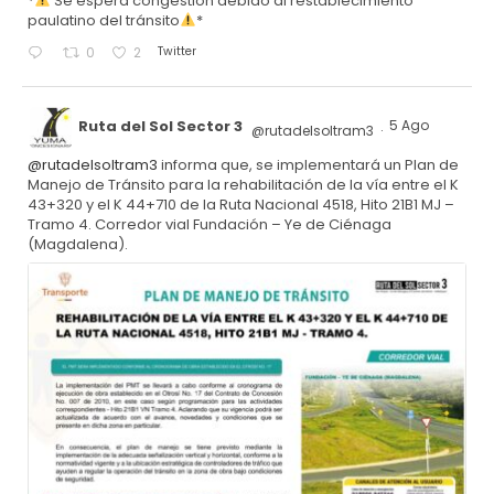
*
Se espera congestión debido al restablecimiento
paulatino del tránsito
*
Twitter
0
2
Ruta del Sol Sector 3
5 Ago
@rutadelsoltram3
·
@rutadelsoltram3
informa que, se implementará un Plan de
Manejo de Tránsito para la rehabilitación de la vía entre el K
43+320 y el K 44+710 de la Ruta Nacional 4518, Hito 21B1 MJ –
Tramo 4. Corredor vial Fundación – Ye de Ciénaga
(Magdalena).