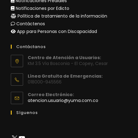
Notificaciones Prediales
Notificaciones por Edicto
Política de tratamiento de la información
Contáctenos
App para Personas con Discapacidad
Contáctanos
Centro de Atención a Usuarios:
KM 3.5 Vía Bosconia - El Copey, Cesar
Línea Gratuita de Emergencias:
018000-945566
Correo Electrónico:
Se
atencion.usuario@yuma.com.co
abre
en
Síguenos
tu
aplicación
X
YouTube