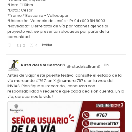
*Hora: 11:10hrs
*Dpto.: Cesar
*Tramo:* Bosconia - Valledupar
*Ubicación: Valencia de Jesús - Pr 94+000 RN 8003
*Novedad:* Cierre total de vía por razones ajenas al
proyecto vial, se presentan bloqueos por parte de la
comunidad.
Twitter
2
4
Ruta del Sol Sector 3
11h
@rutadelsoltram3
·
Antes de viajar este puente festivo, consulte el estado de la
vía marcando #767, en X
@numeral767
o en la web del
INVÍAS. Planifique su recorrido, conduzca con
responsabilidad y recuerde que cada decisión cuenta. ¡En la
vía, abracemos la vida!