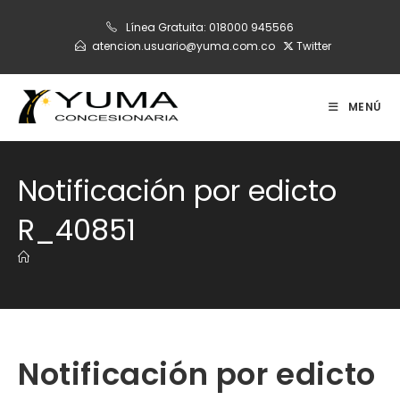
Ir
Línea Gratuita:
018000 945566
al
atencion.usuario@yuma.com.co
Twitter
contenido
MENÚ
Notificación por edicto
R_40851
Notificación por edicto