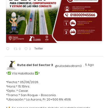
Twitter
0
2
Ruta del Sol Sector 3
5 Ago
@rutadelsoltram3
·
*
Vía Habilitada
*
*Fecha:* 05/08/2026.
*Hora:* 15:15hrs.
*Dpto.:* Cesar.
*Tramo:* San Roque - Bosconia.
*Ubicación:* La Aurora, Pr 20+500 RN 4516.