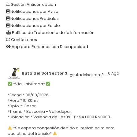
Gestión Anticorrupción
Notificaciones por Aviso
Notificaciones Prediales
Notificaciones por Edicto
Política de Tratamiento de la Información
Contáctenos
App para Personas con Discapacidad
Ruta del Sol Sector 3
6 Ago
@rutadelsoltram3
·
*Vía Habilitada*
*Fecha:* 06/08/2026.
*Hora:* 15:30hrs
*Dpto.:* Cesar.
*Tramo:* Bosconia - Valledupar.
*Ubicación:* Valencia de Jesús - Pr 94+000 RN8003.
*Se espera congestión debido al restablecimiento
paulatino del tránsito*