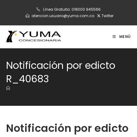
Ir
Línea Gratuita:
018000 945566
al
atencion.usuario@yuma.com.co
Twitter
contenido
MENÚ
Notificación por edicto
R_40683
Notificación por edicto