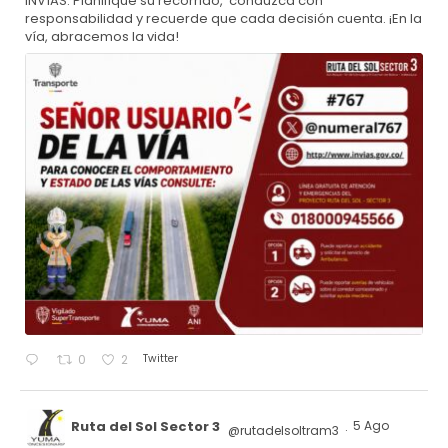
INVÍAS. Planifique su recorrido, conduzca con
responsabilidad y recuerde que cada decisión cuenta. ¡En la
vía, abracemos la vida!
Twitter
0
2
Ruta del Sol Sector 3
5 Ago
@rutadelsoltram3
·