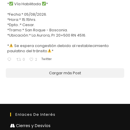
*
Vía Habilitada
*
*Fecha:* 05/08/2026.
*Hora:* 15:15hrs.
*Dpto.:* Cesar.
*Tramo:* San Roque - Bosconia.
*Ubicación:* La Aurora, Pr 20+500 RN 4516.
*
Se espera congestión debido al restablecimiento
paulatino del tránsito
*
Twitter
0
2
Cargar más Post
Enlaces De Interés
Cierres y Desvíos