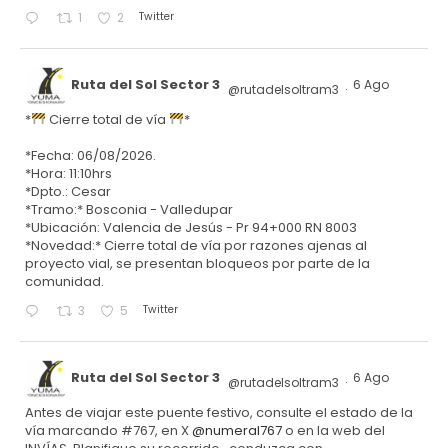
Twitter
1
2
Ruta del Sol Sector 3
6 Ago
@rutadelsoltram3
·
*
Cierre total de vía
*
*Fecha: 06/08/2026.
*Hora: 11:10hrs
*Dpto.: Cesar
*Tramo:* Bosconia - Valledupar
*Ubicación: Valencia de Jesús - Pr 94+000 RN 8003
*Novedad:* Cierre total de vía por razones ajenas al
proyecto vial, se presentan bloqueos por parte de la
comunidad.
Twitter
3
5
Ruta del Sol Sector 3
6 Ago
@rutadelsoltram3
·
Antes de viajar este puente festivo, consulte el estado de la
vía marcando #767, en X
@numeral767
o en la web del