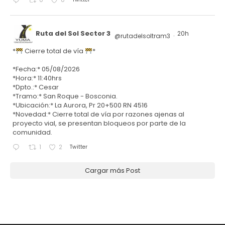
0
0
Ruta del Sol Sector 3
20h
@rutadelsoltram3
·
*
Cierre total de vía
*
*Fecha:* 05/08/2026
*Hora:* 11:40hrs
*Dpto.:* Cesar
*Tramo:* San Roque - Bosconia.
*Ubicación:* La Aurora, Pr 20+500 RN 4516
*Novedad:* Cierre total de vía por razones ajenas al
proyecto vial, se presentan bloqueos por parte de la
comunidad.
Twitter
1
2
Cargar más Post