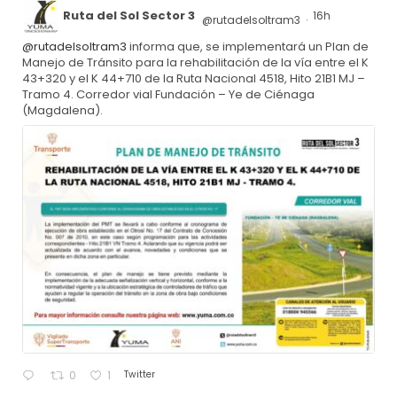
Ruta del Sol Sector 3
16h
@rutadelsoltram3
·
@rutadelsoltram3
informa que, se implementará un Plan de
Manejo de Tránsito para la rehabilitación de la vía entre el K
43+320 y el K 44+710 de la Ruta Nacional 4518, Hito 21B1 MJ –
Tramo 4. Corredor vial Fundación – Ye de Ciénaga
(Magdalena).
Twitter
0
1