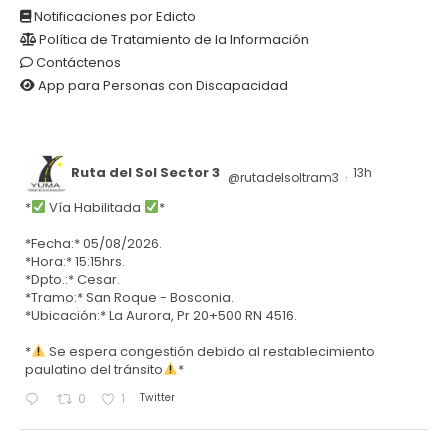
Notificaciones por Edicto
Política de Tratamiento de la Información
Contáctenos
App para Personas con Discapacidad
Ruta del Sol Sector 3
13h
@rutadelsoltram3
·
*
Vía Habilitada
*
*Fecha:* 05/08/2026.
*Hora:* 15:15hrs.
*Dpto.:* Cesar.
*Tramo:* San Roque - Bosconia.
*Ubicación:* La Aurora, Pr 20+500 RN 4516.
*
Se espera congestión debido al restablecimiento
paulatino del tránsito
*
Twitter
0
1