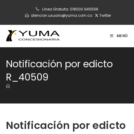
Ir
Línea Gratuita:
018000 945566
al
atencion.usuario@yuma.com.co
Twitter
contenido
MENÚ
Notificación por edicto
R_40509
Notificación por edicto